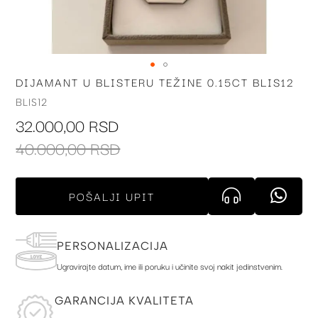
DIJAMANT U BLISTERU TEŽINE 0.15CT BLIS12
Skip
to
BLIS12
the
32.000,00 RSD
beginning
of
40.000,00 RSD
the
images
gallery
POŠALJI UPIT
PERSONALIZACIJA
Ugravirajte datum, ime ili poruku i učinite svoj nakit jedinstvenim.
GARANCIJA KVALITETA