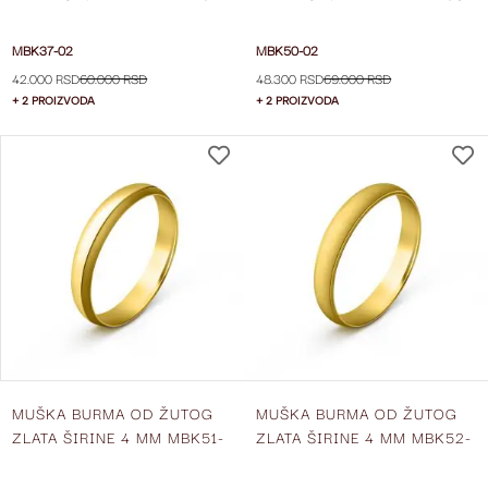
02
02
MBK37-02
MBK50-02
42.000 RSD
60.000 RSD
48.300 RSD
69.000 RSD
+ 2 PROIZVODA
+ 2 PROIZVODA
DODAJ
NA
LISTU
ŽELJA
MUŠKA BURMA OD ŽUTOG
MUŠKA BURMA OD ŽUTOG
ZLATA ŠIRINE 4 MM MBK51-
ZLATA ŠIRINE 4 MM MBK52-
02
02