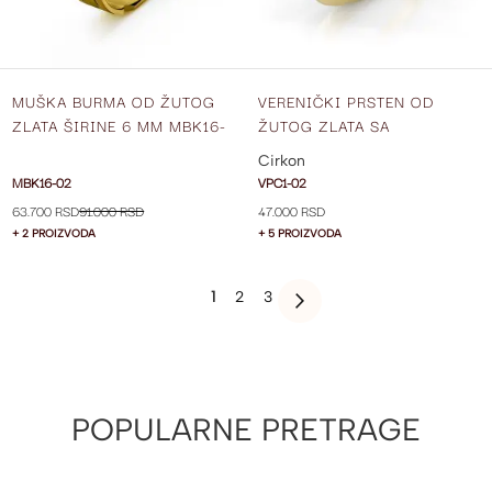
MUŠKA BURMA OD ŽUTOG
VERENIČKI PRSTEN OD
ZLATA ŠIRINE 6 MM MBK16-
ŽUTOG ZLATA SA
02
CIRKONIMA VPC1.1-02
Cirkon
MBK16-02
VPC1-02
63.700 RSD
91.000 RSD
47.000 RSD
+ 2 PROIZVODA
+ 5 PROIZVODA
PAGE
YOU'RE
PAGE
PAGE
1
2
3
PAGE
SLEDEĆE
CURRENTLY
READING
PAGE
POPULARNE PRETRAGE