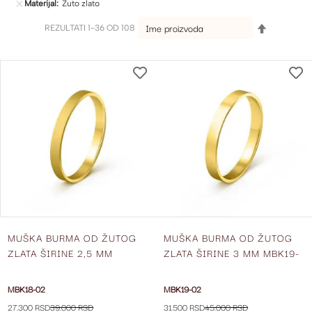
Materijal
Žuto zlato
SET
REZULTATI
1
-
36
OD
108
DESCENDI
DIRECTION
DODAJ
NA
LISTU
ŽELJA
MUŠKA BURMA OD ŽUTOG
MUŠKA BURMA OD ŽUTOG
ZLATA ŠIRINE 2,5 MM
ZLATA ŠIRINE 3 MM MBK19-
MBK18-02
02
MBK18-02
MBK19-02
27.300 RSD
39.000 RSD
31.500 RSD
45.000 RSD