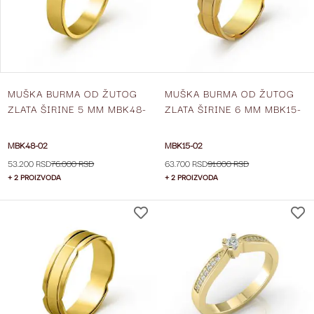
MUŠKA BURMA OD ŽUTOG
MUŠKA BURMA OD ŽUTOG
ZLATA ŠIRINE 5 MM MBK48-
ZLATA ŠIRINE 6 MM MBK15-
02
02
MBK48-02
MBK15-02
53.200 RSD
76.000 RSD
63.700 RSD
91.000 RSD
+ 2 PROIZVODA
+ 2 PROIZVODA
DODAJ
NA
LISTU
ŽELJA