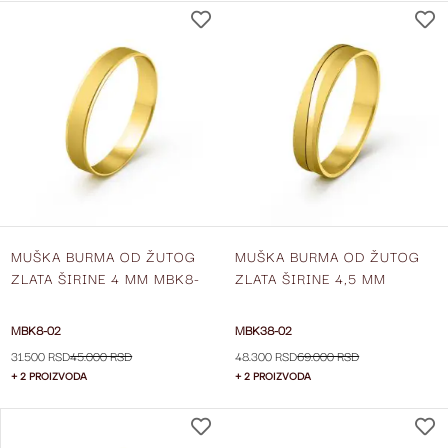
DODAJ
NA
LISTU
ŽELJA
MUŠKA BURMA OD ŽUTOG
MUŠKA BURMA OD ŽUTOG
ZLATA ŠIRINE 4 MM MBK8-
ZLATA ŠIRINE 4,5 MM
02
MBK38-02
MBK8-02
MBK38-02
31.500 RSD
45.000 RSD
48.300 RSD
69.000 RSD
+ 2 PROIZVODA
+ 2 PROIZVODA
DODAJ