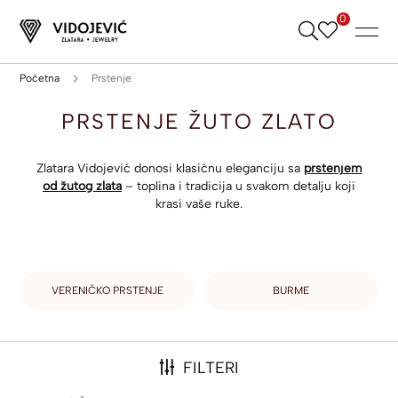
0
Skip
to
Content
Početna
Prstenje
PRSTENJE ŽUTO ZLATO
Zlatara Vidojević donosi klasičnu eleganciju sa
prstenjem
od žutog zlata
– toplina i tradicija u svakom detalju koji
krasi vaše ruke.
VERENIČKO PRSTENJE
BURME
FILTERI