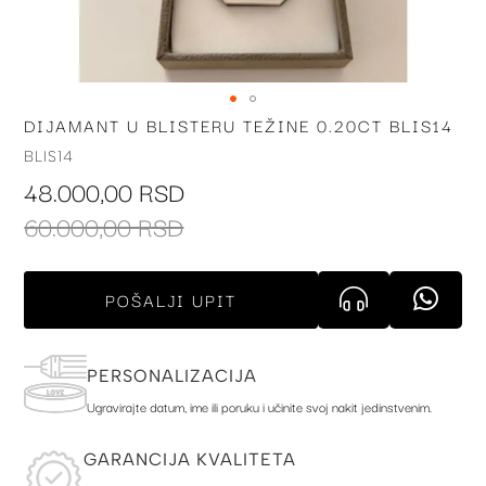
DIJAMANT U BLISTERU TEŽINE 0.20CT BLIS14
Skip
to
BLIS14
the
48.000,00 RSD
beginning
of
60.000,00 RSD
the
images
gallery
POŠALJI UPIT
PERSONALIZACIJA
Ugravirajte datum, ime ili poruku i učinite svoj nakit jedinstvenim.
GARANCIJA KVALITETA