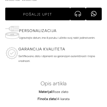
POŠALJI UPIT
PERSONALIZACIJA
Ugravirajte datum, ime ili poruku i učinite svoj nakit jedinstvenim.
GARANCIJA KVALITETA
Sertifikovano zlato i dijamanti sa garancijom autentičnosti i trajne
vrednosti.
Opis artikla
Materijal:
Roze zlato
Finoća zlata:
14 karata