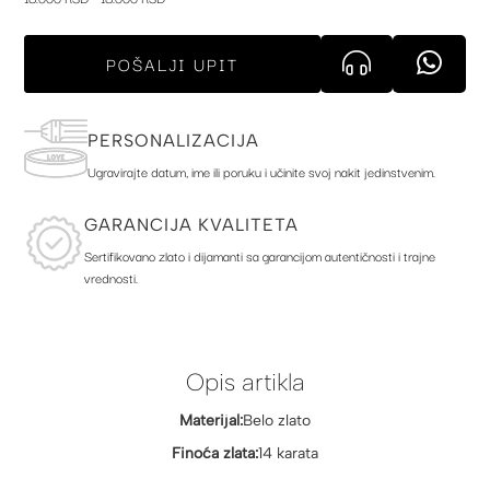
POŠALJI UPIT
PERSONALIZACIJA
Ugravirajte datum, ime ili poruku i učinite svoj nakit jedinstvenim.
GARANCIJA KVALITETA
Sertifikovano zlato i dijamanti sa garancijom autentičnosti i trajne
vrednosti.
Opis artikla
Materijal:
Belo zlato
Finoća zlata:
14 karata