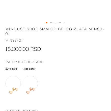
MINĐUŠE SRCE 6MM OD BELOG ZLATA MINS3-
Skip
01
to
the
MINS3-01
beginning
18.000,00 RSD
of
the
images
IZABERITE BOJU ZLATA
gallery
Žuto zlato
Roze zlato
18.000 RSD
18.000 RSD