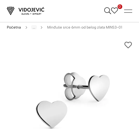
0
Skip
to
Content
Početna
...
Minđuše srce 6mm od belog zlata MINS3-01
Skip
to
the
end
of
the
images
gallery