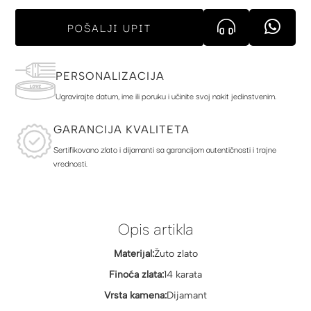
POŠALJI UPIT
PERSONALIZACIJA
Ugravirajte datum, ime ili poruku i učinite svoj nakit jedinstvenim.
GARANCIJA KVALITETA
Sertifikovano zlato i dijamanti sa garancijom autentičnosti i trajne
vrednosti.
Opis artikla
Materijal:
Žuto zlato
Finoća zlata:
14 karata
Vrsta kamena:
Dijamant