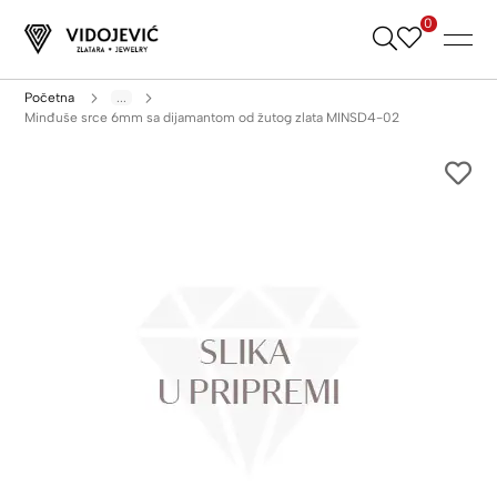
0
Skip
to
Content
Početna
...
Minđuše srce 6mm sa dijamantom od žutog zlata MINSD4-02
Skip
to
the
end
of
the
images
gallery