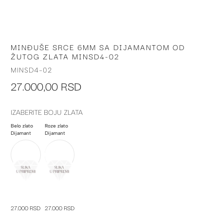
MINĐUŠE SRCE 6MM SA DIJAMANTOM OD
Skip
ŽUTOG ZLATA MINSD4-02
to
the
MINSD4-02
beginning
27.000,00 RSD
of
the
images
IZABERITE BOJU ZLATA
gallery
Belo zlato
Roze zlato
Dijamant
Dijamant
27.000 RSD
27.000 RSD