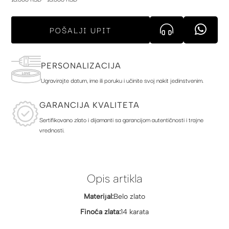
POŠALJI UPIT
PERSONALIZACIJA
Ugravirajte datum, ime ili poruku i učinite svoj nakit jedinstvenim.
GARANCIJA KVALITETA
Sertifikovano zlato i dijamanti sa garancijom autentičnosti i trajne
vrednosti.
Opis artikla
Materijal:
Belo zlato
Finoća zlata:
14 karata