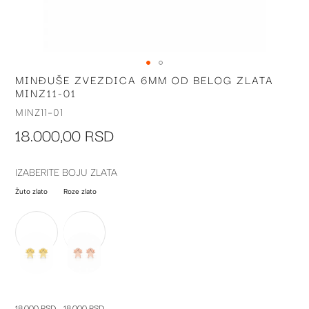
MINĐUŠE ZVEZDICA 6MM OD BELOG ZLATA
Skip
MINZ11-01
to
the
MINZ11-01
beginning
18.000,00 RSD
of
the
images
IZABERITE BOJU ZLATA
gallery
Žuto zlato
Roze zlato
18.000 RSD
18.000 RSD