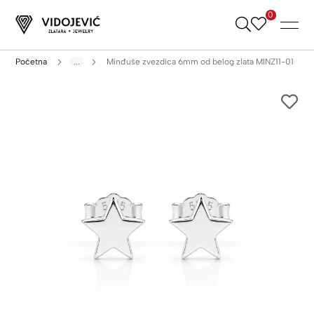
0
Skip
to
Content
Početna
...
Minđuše zvezdica 6mm od belog zlata MINZ11-01
Skip
to
the
end
of
the
images
gallery