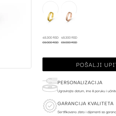
48.300 RSD
48.300 RSD
69.000 RSD
69.000 RSD
POŠALJI UPI
PERSONALIZACIJA
Ugravirajte datum, ime ili poruku i učinit
GARANCIJA KVALITETA
Sertifikovano zlato i dijamanti sa garanc