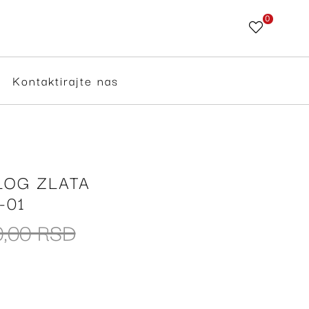
0
Skip
to
Content
Kontaktirajte nas
LOG ZLATA
-01
0,00 RSD