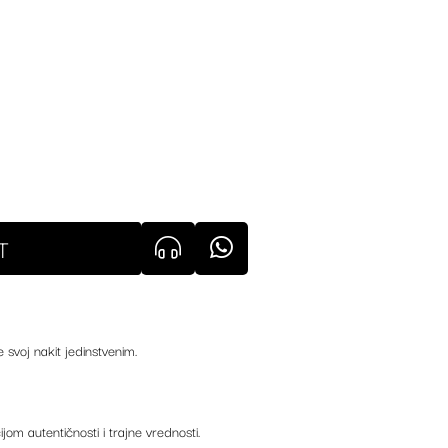
T
e svoj nakit jedinstvenim.
ijom autentičnosti i trajne vrednosti.