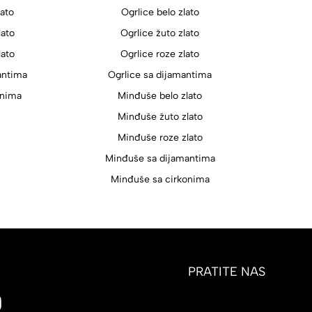
lato
Ogrlice belo zlato
lato
Ogrlice žuto zlato
lato
Ogrlice roze zlato
antima
Ogrlice sa dijamantima
onima
Minđuše belo zlato
Minđuše žuto zlato
Minđuše roze zlato
Minđuše sa dijamantima
Minđuše sa cirkonima
PRATITE NAS