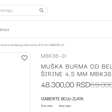
tnici
 burma od belog zlata širine 4,5 mm MBK38-01
MBK38-01
MUŠKA BURMA OD BE
ŠIRINE 4,5 MM MBK38
48.300,00 RSD
69.00
IZABERITE BOJU ZLATA
Žuto zlato
Roze zlato