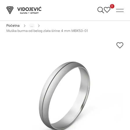
0
Skip
to
Content
Početna
...
Muška burma od belog zlata širine 4 mm MBK53-01
Skip
to
the
end
of
the
images
gallery