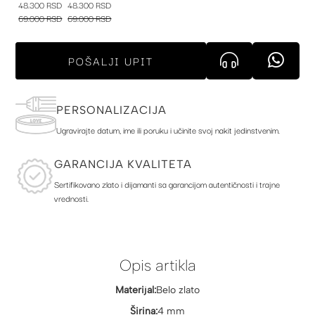
48.300 RSD
48.300 RSD
69.000 RSD
69.000 RSD
POŠALJI UPIT
PERSONALIZACIJA
Ugravirajte datum, ime ili poruku i učinite svoj nakit jedinstvenim.
GARANCIJA KVALITETA
Sertifikovano zlato i dijamanti sa garancijom autentičnosti i trajne
vrednosti.
Opis artikla
Materijal:
Belo zlato
Širina:
4 mm