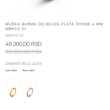
MUŠKA BURMA OD BELOG ZLATA ŠIRINE 4 MM
Skip
MBK53-01
to
the
MBK53-01
beginning
48.300,00 RSD
of
the
69.000,00 RSD
images
gallery
IZABERITE BOJU ZLATA
Žuto zlato
Roze zlato