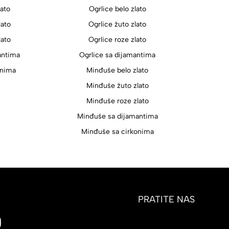
lato
Ogrlice belo zlato
lato
Ogrlice žuto zlato
lato
Ogrlice roze zlato
antima
Ogrlice sa dijamantima
onima
Minđuše belo zlato
Minđuše žuto zlato
Minđuše roze zlato
Minđuše sa dijamantima
Minđuše sa cirkonima
PRATITE NAS