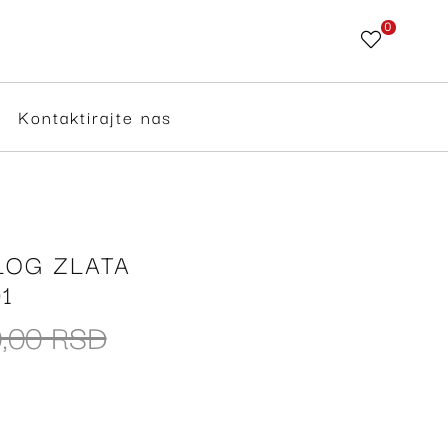
0
Skip
to
Content
Kontaktirajte nas
LOG ZLATA
1
0,00 RSD