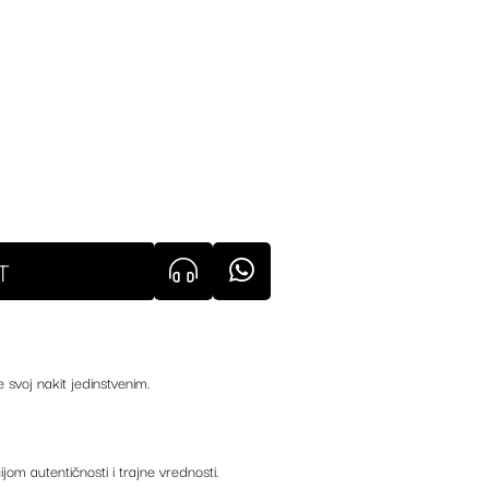
T
e svoj nakit jedinstvenim.
ijom autentičnosti i trajne vrednosti.