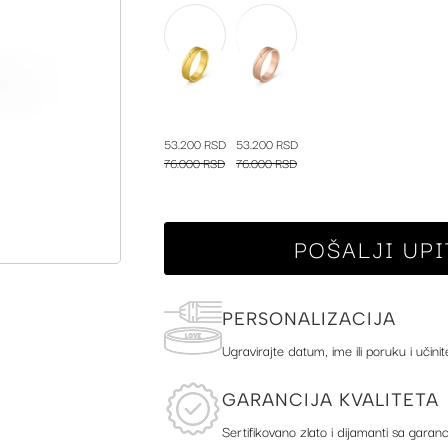
53.200 RSD
53.200 RSD
76.000 RSD
76.000 RSD
POŠALJI UPI
PERSONALIZACIJA
Ugravirajte datum, ime ili poruku i učinit
GARANCIJA KVALITETA
Sertifikovano zlato i dijamanti sa garanc