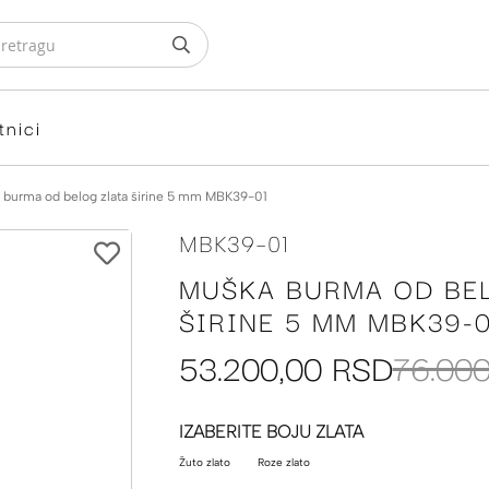
tnici
 burma od belog zlata širine 5 mm MBK39-01
MBK39-01
MUŠKA BURMA OD BE
ŠIRINE 5 MM MBK39-0
53.200,00 RSD
76.00
IZABERITE BOJU ZLATA
Žuto zlato
Roze zlato