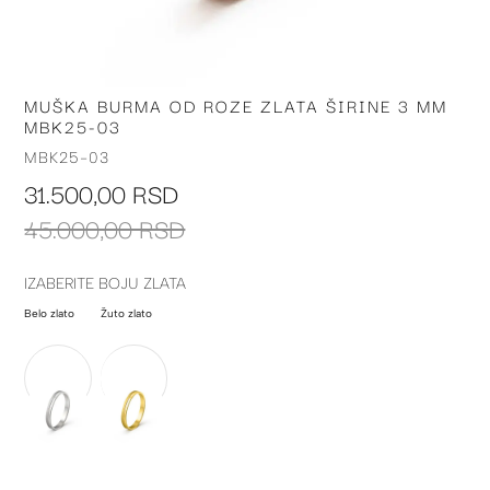
MUŠKA BURMA OD ROZE ZLATA ŠIRINE 3 MM
Skip
MBK25-03
to
the
MBK25-03
beginning
31.500,00 RSD
of
the
45.000,00 RSD
images
gallery
IZABERITE BOJU ZLATA
Belo zlato
Žuto zlato