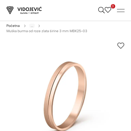
0
Skip
to
Content
Početna
...
Muška burma od roze zlata širine 3 mm MBK25-03
Skip
to
the
end
of
the
images
gallery