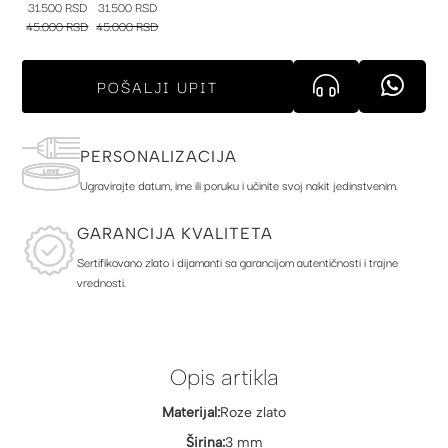
31.500 RSD
31.500 RSD
45.000 RSD
45.000 RSD
POŠALJI UPIT
PERSONALIZACIJA
Ugravirajte datum, ime ili poruku i učinite svoj nakit jedinstvenim.
GARANCIJA KVALITETA
Sertifikovano zlato i dijamanti sa garancijom autentičnosti i trajne
vrednosti.
Opis artikla
Materijal:
Roze zlato
Širina:
3 mm