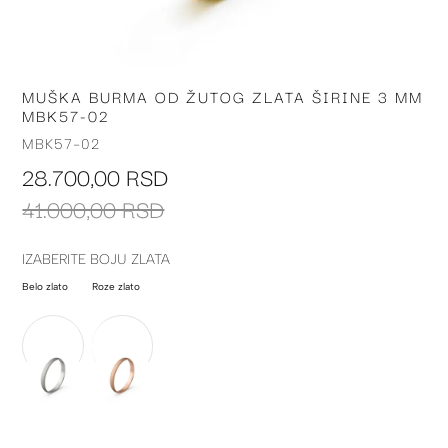
MUŠKA BURMA OD ŽUTOG ZLATA ŠIRINE 3 MM
Skip
MBK57-02
to
the
MBK57-02
beginning
28.700,00 RSD
of
the
41.000,00 RSD
images
gallery
IZABERITE BOJU ZLATA
Belo zlato
Roze zlato