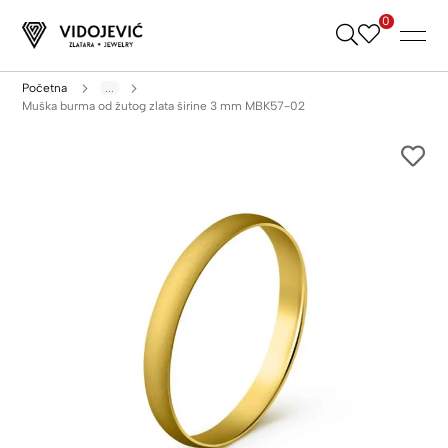
0
Skip
to
Content
Početna
...
Muška burma od žutog zlata širine 3 mm MBK57-02
Skip
to
the
end
of
the
images
gallery