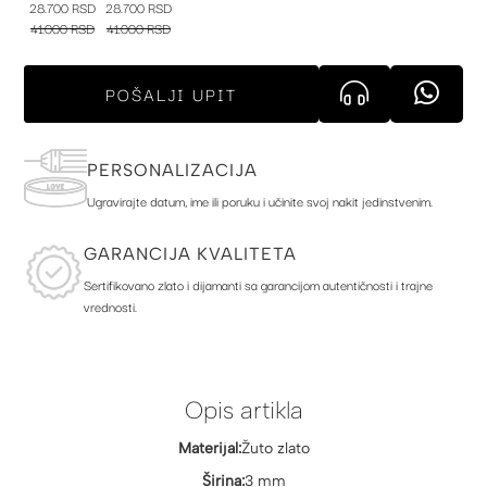
28.700 RSD
28.700 RSD
41.000 RSD
41.000 RSD
POŠALJI UPIT
PERSONALIZACIJA
Ugravirajte datum, ime ili poruku i učinite svoj nakit jedinstvenim.
GARANCIJA KVALITETA
Sertifikovano zlato i dijamanti sa garancijom autentičnosti i trajne
vrednosti.
Opis artikla
Materijal:
Žuto zlato
Širina:
3 mm