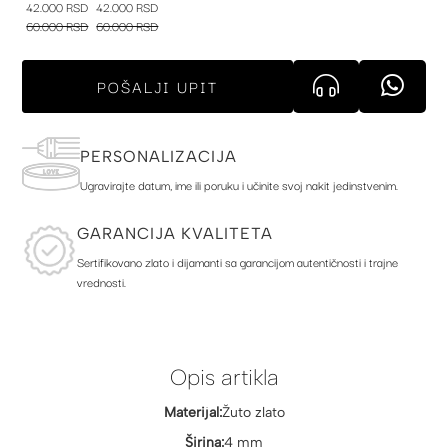
42.000 RSD
42.000 RSD
60.000 RSD
60.000 RSD
POŠALJI UPIT
PERSONALIZACIJA
Ugravirajte datum, ime ili poruku i učinite svoj nakit jedinstvenim.
GARANCIJA KVALITETA
Sertifikovano zlato i dijamanti sa garancijom autentičnosti i trajne
vrednosti.
Opis artikla
Materijal:
Žuto zlato
Širina:
4 mm