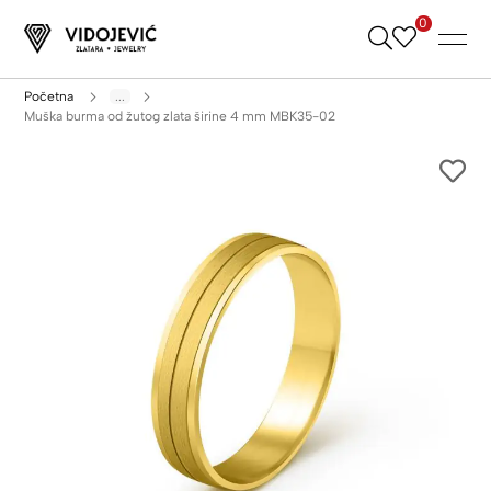
0
Skip
to
Content
Početna
...
Muška burma od žutog zlata širine 4 mm MBK35-02
Skip
to
the
end
of
the
images
gallery