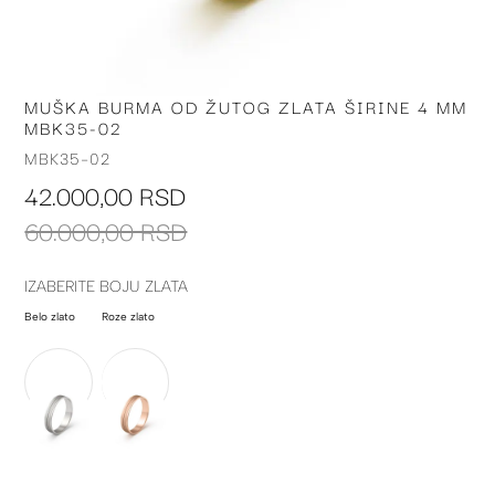
MUŠKA BURMA OD ŽUTOG ZLATA ŠIRINE 4 MM
Skip
MBK35-02
to
the
MBK35-02
beginning
42.000,00 RSD
of
the
60.000,00 RSD
images
gallery
IZABERITE BOJU ZLATA
Belo zlato
Roze zlato