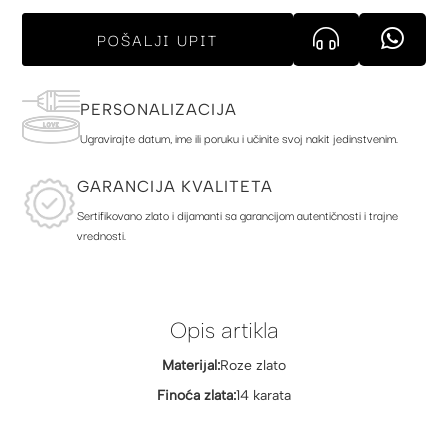
POŠALJI UPIT
PERSONALIZACIJA
Ugravirajte datum, ime ili poruku i učinite svoj nakit jedinstvenim.
GARANCIJA KVALITETA
Sertifikovano zlato i dijamanti sa garancijom autentičnosti i trajne
vrednosti.
Opis artikla
Materijal:
Roze zlato
Finoća zlata:
14 karata