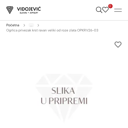
0
Skip
to
Content
Početna
...
Ogrlica privezak krst ravan veliki od roze zlata OPKRV26-03
Skip
to
the
end
of
the
images
gallery