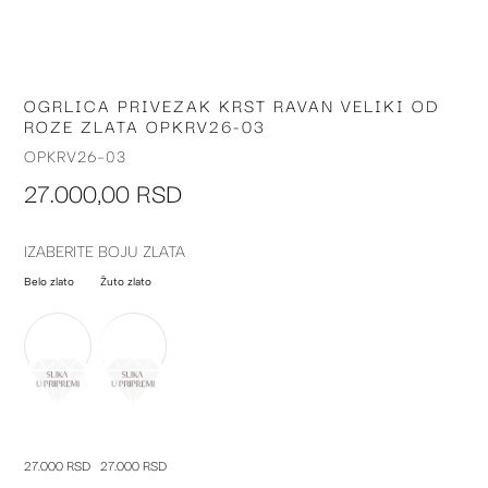
OGRLICA PRIVEZAK KRST RAVAN VELIKI OD
Skip
ROZE ZLATA OPKRV26-03
to
the
OPKRV26-03
beginning
27.000,00 RSD
of
the
images
IZABERITE BOJU ZLATA
gallery
Belo zlato
Žuto zlato
27.000 RSD
27.000 RSD