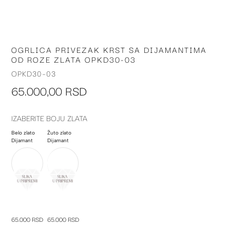
OGRLICA PRIVEZAK KRST SA DIJAMANTIMA
Skip
OD ROZE ZLATA OPKD30-03
to
the
OPKD30-03
beginning
65.000,00 RSD
of
the
images
IZABERITE BOJU ZLATA
gallery
Belo zlato
Žuto zlato
Dijamant
Dijamant
65.000 RSD
65.000 RSD