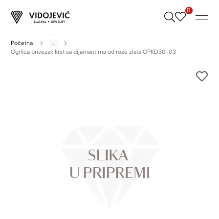
0
Skip
to
Content
Početna
...
Ogrlica privezak krst sa dijamantima od roze zlata OPKD30-03
Skip
to
the
end
of
the
images
gallery