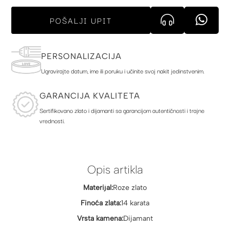
POŠALJI UPIT
PERSONALIZACIJA
Ugravirajte datum, ime ili poruku i učinite svoj nakit jedinstvenim.
GARANCIJA KVALITETA
Sertifikovano zlato i dijamanti sa garancijom autentičnosti i trajne
vrednosti.
Opis artikla
Materijal:
Roze zlato
Finoća zlata:
14 karata
Vrsta kamena:
Dijamant