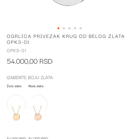
OGRLICA PRIVEZAK KRUG OD BELOG ZLATA
Skip
OPK3-01
to
the
OPK3-01
beginning
54.000,00 RSD
of
the
images
IZABERITE BOJU ZLATA
gallery
Žuto zlato
Roze zlato
54.000 RSD
54.000 RSD