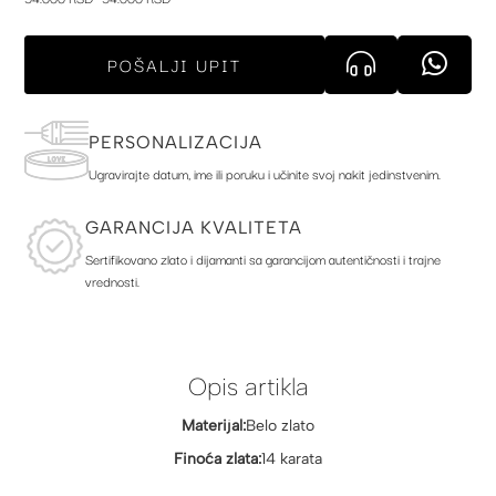
POŠALJI UPIT
PERSONALIZACIJA
Ugravirajte datum, ime ili poruku i učinite svoj nakit jedinstvenim.
GARANCIJA KVALITETA
Sertifikovano zlato i dijamanti sa garancijom autentičnosti i trajne
vrednosti.
Opis artikla
Materijal:
Belo zlato
Finoća zlata:
14 karata