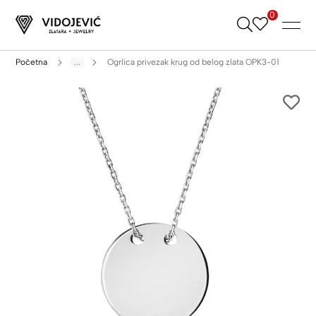
0
Skip
to
Content
Početna
...
Ogrlica privezak krug od belog zlata OPK3-01
Skip
to
the
end
of
the
images
gallery