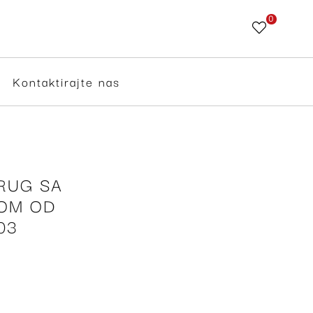
0
Skip
to
Content
Kontaktirajte nas
RUG SA
TOM OD
03