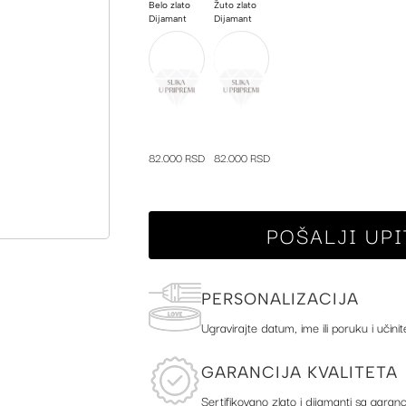
Belo zlato
Žuto zlato
Dijamant
Dijamant
82.000 RSD
82.000 RSD
POŠALJI UPI
PERSONALIZACIJA
Ugravirajte datum, ime ili poruku i učinit
GARANCIJA KVALITETA
Sertifikovano zlato i dijamanti sa garanc