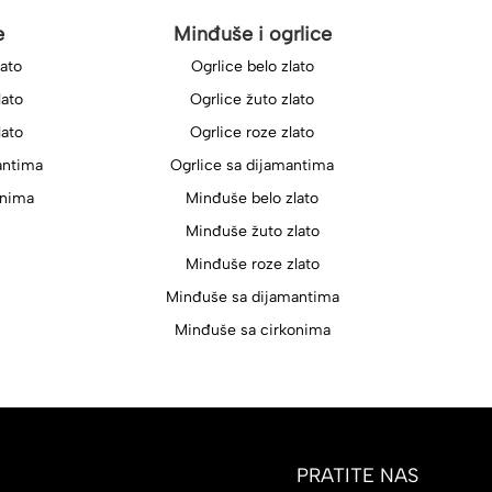
e
Minđuše i ogrlice
lato
Ogrlice belo zlato
lato
Ogrlice žuto zlato
lato
Ogrlice roze zlato
antima
Ogrlice sa dijamantima
onima
Minđuše belo zlato
Minđuše žuto zlato
Minđuše roze zlato
Minđuše sa dijamantima
Minđuše sa cirkonima
PRATITE NAS