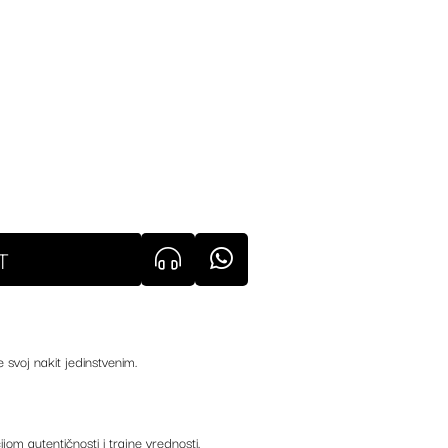
T
e svoj nakit jedinstvenim.
ijom autentičnosti i trajne vrednosti.