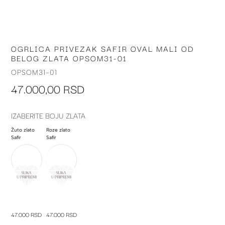
OGRLICA PRIVEZAK SAFIR OVAL MALI OD
Skip
BELOG ZLATA OPSOM31-01
to
the
OPSOM31-01
beginning
47.000,00 RSD
of
the
images
IZABERITE BOJU ZLATA
gallery
Žuto zlato
Roze zlato
Safir
Safir
47.000 RSD
47.000 RSD