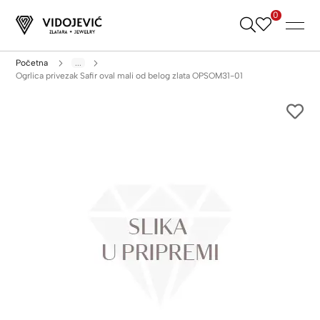
0
Skip
to
Content
Početna
...
Ogrlica privezak Safir oval mali od belog zlata OPSOM31-01
Skip
to
the
end
of
the
images
gallery