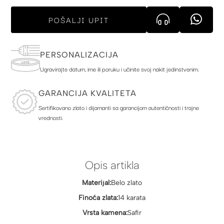
POŠALJI UPIT
PERSONALIZACIJA
Ugravirajte datum, ime ili poruku i učinite svoj nakit jedinstvenim.
GARANCIJA KVALITETA
Sertifikovano zlato i dijamanti sa garancijom autentičnosti i trajne
vrednosti.
Opis artikla
Materijal:
Belo zlato
Finoća zlata:
14 karata
Vrsta kamena:
Safir