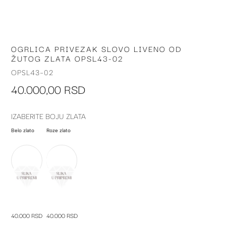
OGRLICA PRIVEZAK SLOVO LIVENO OD
Skip
ŽUTOG ZLATA OPSL43-02
to
the
OPSL43-02
beginning
40.000,00 RSD
of
the
images
IZABERITE BOJU ZLATA
gallery
Belo zlato
Roze zlato
40.000 RSD
40.000 RSD