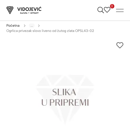
0
Skip
to
Content
Početna
...
Ogrlica privezak slovo liveno od žutog zlata OPSL43-02
Skip
to
the
end
of
the
images
gallery