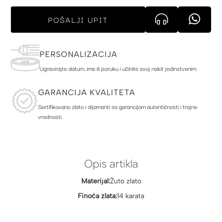
POŠALJI UPIT
PERSONALIZACIJA
Ugravirajte datum, ime ili poruku i učinite svoj nakit jedinstvenim.
GARANCIJA KVALITETA
Sertifikovano zlato i dijamanti sa garancijom autentičnosti i trajne
vrednosti.
Opis artikla
Materijal:
Žuto zlato
Finoća zlata:
14 karata