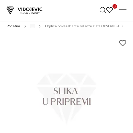
0
Skip
to
Content
Početna
...
Ogrlica privezak srce od roze zlata OPSOV13-03
Skip
to
the
end
of
the
images
gallery