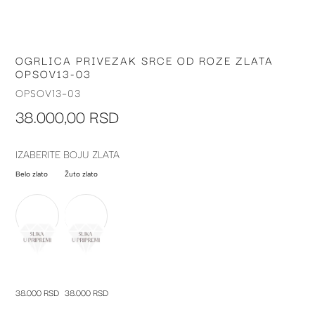
OGRLICA PRIVEZAK SRCE OD ROZE ZLATA
Skip
OPSOV13-03
to
the
OPSOV13-03
beginning
38.000,00 RSD
of
the
images
IZABERITE BOJU ZLATA
gallery
Belo zlato
Žuto zlato
38.000 RSD
38.000 RSD