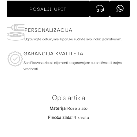
POŠALJI UPIT
PERSONALIZACIJA
Ugravirajte datum, ime ili poruku i učinite svoj nakit jedinstvenim.
GARANCIJA KVALITETA
Sertifikovano zlato i dijamanti sa garancijom autentičnosti i trajne
vrednosti.
Opis artikla
Materijal:
Roze zlato
Finoća zlata:
14 karata