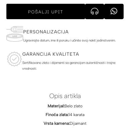
POŠALJI UPIT
PERSONALIZACIJA
Ugravirajte datum, ime ili poruku i učinite svoj nakit jedinstvenim.
GARANCIJA KVALITETA
Sertifikovano zlato i dijamanti sa garancijom autentičnosti i trajne
vrednosti.
Opis artikla
Materijal:
Belo zlato
Finoća zlata:
14 karata
Vrsta kamena:
Dijamant