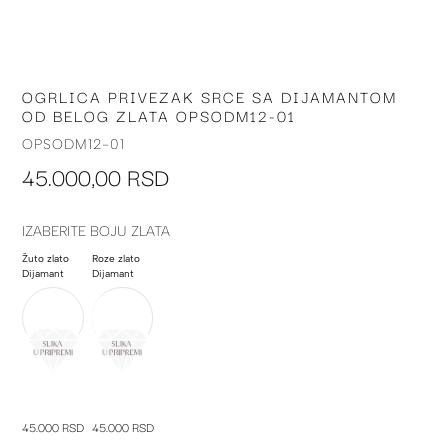
OGRLICA PRIVEZAK SRCE SA DIJAMANTOM
Skip
OD BELOG ZLATA OPSODM12-01
to
the
OPSODM12-01
beginning
45.000,00 RSD
of
the
images
IZABERITE BOJU ZLATA
gallery
Žuto zlato
Roze zlato
Dijamant
Dijamant
45.000 RSD
45.000 RSD