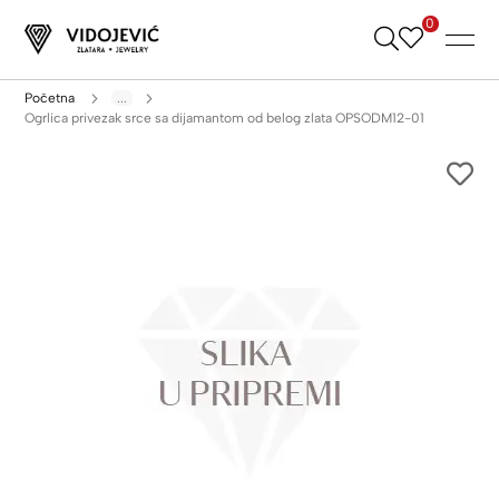
0
Skip
to
Content
Početna
...
Ogrlica privezak srce sa dijamantom od belog zlata OPSODM12-01
Skip
to
the
end
of
the
images
gallery