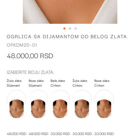
OGRLICA SA DIJAMANTOM OD BELOG ZLATA
Skip
to
OPKDM20-01
the
48.000,00 RSD
beginning
of
the
IZABERITE BOJU ZLATA
images
gallery
Žuto zlato
Roze zlato
Belo zlato
Žuto zlato
Roze zlato
Dijamant
Dijamant
Cirkon
Cirkon
Cirkon
48.000 RSD
48.000 RSD
33.000 RSD
33.000 RSD
33.000 RSD