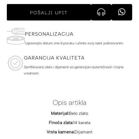
POŠALJI UPIT
PERSONALIZACIJA
Ugravirajte datum, ime ili poruku i učinite svoj nakit jedinstvenim.
GARANCIJA KVALITETA
Sertifikovano zlato i dijamanti sa garancijom autentičnosti i trajne
vrednosti.
Opis artikla
Materijal:
Belo zlato
Finoća zlata:
14 karata
Vrsta kamena:
Dijamant