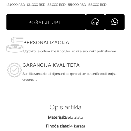
131.000 RSD
131.000 RSD
55.000 RSD
55.000 RSD
55.000 RSD
POŠALJI UPIT
PERSONALIZACIJA
Ugravirajte datum, ime ili poruku i učinite svoj nakit jedinstvenim.
GARANCIJA KVALITETA
Sertifikovano zlato i dijamanti sa garancijom autentičnosti i trajne
vrednosti.
Opis artikla
Materijal:
Belo zlato
Finoća zlata:
14 karata