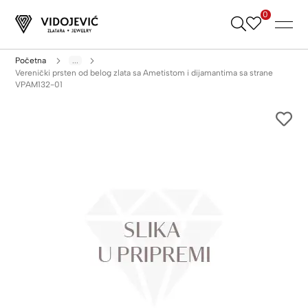
0
Skip
to
Content
Početna
...
Verenički prsten od belog zlata sa Ametistom i dijamantima sa strane
VPAM132-01
Skip
to
the
end
of
the
images
gallery