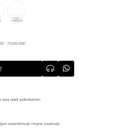
RSD
73.000 RSD
T
e svoj nakit jedinstvenim.
ijom autentičnosti i trajne vrednosti.