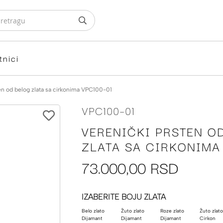
tnici
en od belog zlata sa cirkonima VPC100-01
VPC100-01
VERENIČKI PRSTEN O
ZLATA SA CIRKONIMA
73.000,00 RSD
IZABERITE BOJU ZLATA
Belo zlato
Žuto zlato
Roze zlato
Žuto zlato
Dijamant
Dijamant
Dijamant
Cirkon