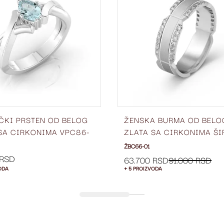
LISTU
ŽELJA
ČKI PRSTEN OD BELOG
ŽENSKA BURMA OD BELO
SA CIRKONIMA VPC86-
ZLATA SA CIRKONIMA ŠI
6 MM ŽBC66-01
ŽBC66-01
 RSD
63.700 RSD
91.000 RSD
ODA
+ 5 PROIZVODA