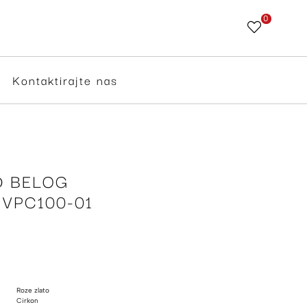
0
Skip
to
Content
Kontaktirajte nas
D BELOG
 VPC100-01
Roze zlato
Cirkon