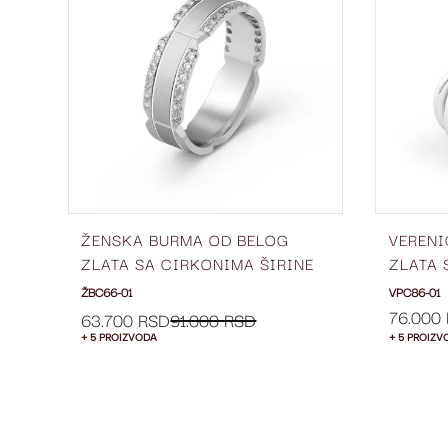
LISTU
LISTU
ŽELJA
ŽELJA
G
ŽENSKA BURMA OD BELOG
VERENI
6-
ZLATA SA CIRKONIMA ŠIRINE
ZLATA 
6 MM ŽBC66-01
01
ŽBC66-01
VPC86-01
76.000
63.700 RSD
91.000 RSD
+ 5 PROIZVODA
+ 5 PROIZV