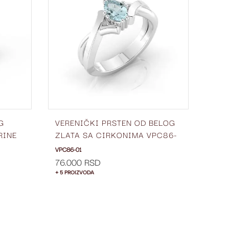
LISTU
LISTU
ŽELJA
ŽELJA
G
VERENIČKI PRSTEN OD BELOG
ŽEN
RINE
ZLATA SA CIRKONIMA VPC86-
ZLA
01
6 M
VPC86-01
ŽBC66
76.000 RSD
63.
+ 5 PROIZVODA
+ 5 P