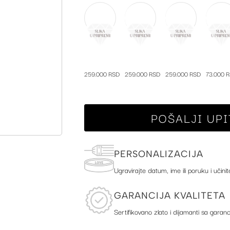
259.000 RSD
259.000 RSD
259.000 RSD
73.000 
POŠALJI UPI
PERSONALIZACIJA
Ugravirajte datum, ime ili poruku i učinit
GARANCIJA KVALITETA
Sertifikovano zlato i dijamanti sa garanc