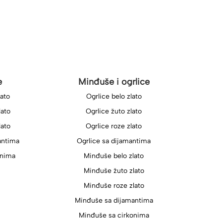
e
Minđuše i ogrlice
lato
Ogrlice belo zlato
lato
Ogrlice žuto zlato
lato
Ogrlice roze zlato
antima
Ogrlice sa dijamantima
onima
Minđuše belo zlato
Minđuše žuto zlato
Minđuše roze zlato
Minđuše sa dijamantima
Minđuše sa cirkonima