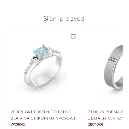
Slični proizvodi
DODAJ
DODAJ
NA
NA
LISTU
LISTU
ŽELJA
ŽELJA
VERENIČKI PRSTEN OD BELOG
ŽENSKA BURMA OD
ZLATA SA CIRKONIMA VPC96-01
ZLATA SA CIRKONIM
MM ŽBC46-01
VPC96-01
ŽBC46-01