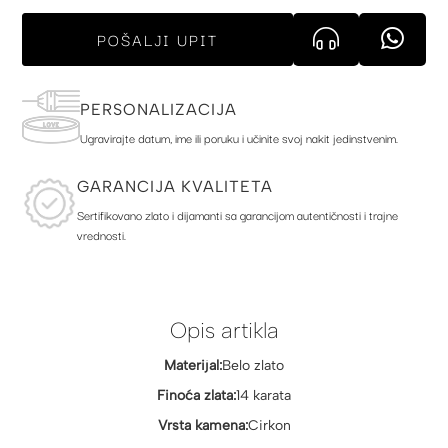
POŠALJI UPIT
PERSONALIZACIJA
Ugravirajte datum, ime ili poruku i učinite svoj nakit jedinstvenim.
GARANCIJA KVALITETA
Sertifikovano zlato i dijamanti sa garancijom autentičnosti i trajne
vrednosti.
Opis artikla
Materijal:
Belo zlato
Finoća zlata:
14 karata
Vrsta kamena:
Cirkon