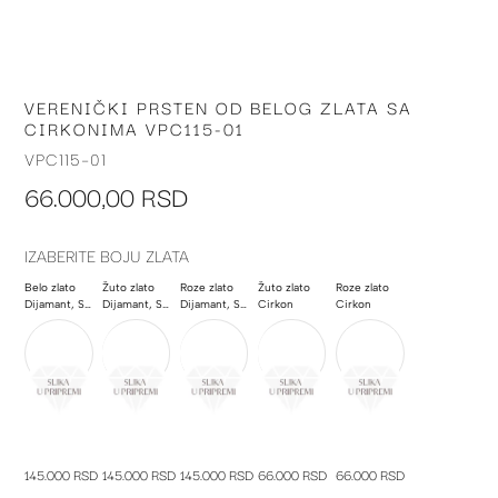
VERENIČKI PRSTEN OD BELOG ZLATA SA
Skip
CIRKONIMA VPC115-01
to
the
VPC115-01
beginning
66.000,00 RSD
of
the
images
IZABERITE BOJU ZLATA
gallery
Belo zlato
Žuto zlato
Roze zlato
Žuto zlato
Roze zlato
Dijamant, Smaragd
Dijamant, Smaragd
Dijamant, Smaragd
Cirkon
Cirkon
145.000 RSD
145.000 RSD
145.000 RSD
66.000 RSD
66.000 RSD