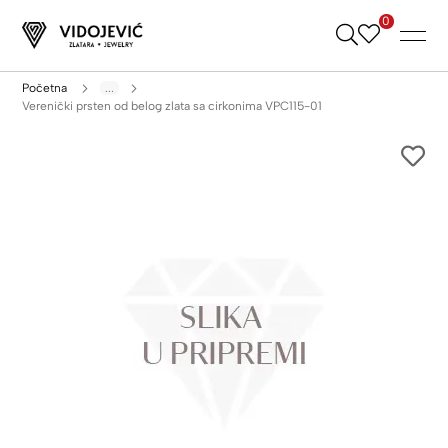
0
Skip
to
Content
Početna
...
Verenički prsten od belog zlata sa cirkonima VPC115-01
Skip
to
the
end
of
the
images
gallery