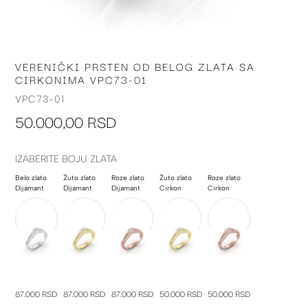
VERENIČKI PRSTEN OD BELOG ZLATA SA
Skip
CIRKONIMA VPC73-01
to
the
VPC73-01
beginning
50.000,00 RSD
of
the
images
IZABERITE BOJU ZLATA
gallery
Belo zlato
Žuto zlato
Roze zlato
Žuto zlato
Roze zlato
Dijamant
Dijamant
Dijamant
Cirkon
Cirkon
87.000 RSD
87.000 RSD
87.000 RSD
50.000 RSD
50.000 RSD