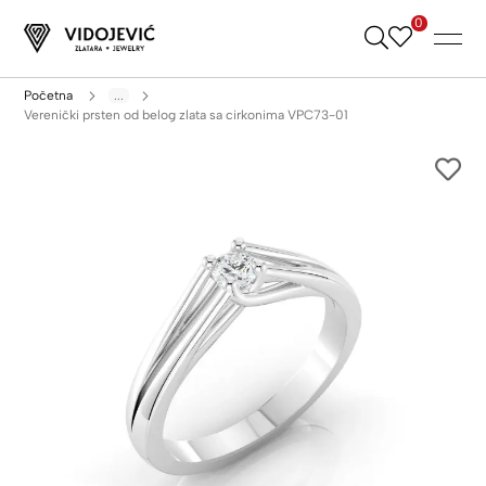
0
Skip
to
Content
Početna
...
Verenički prsten od belog zlata sa cirkonima VPC73-01
Skip
to
the
end
of
the
images
gallery