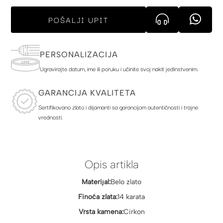
POŠALJI UPIT
PERSONALIZACIJA
Ugravirajte datum, ime ili poruku i učinite svoj nakit jedinstvenim.
GARANCIJA KVALITETA
Sertifikovano zlato i dijamanti sa garancijom autentičnosti i trajne
vrednosti.
Opis artikla
Materijal:
Belo zlato
Finoća zlata:
14 karata
Vrsta kamena:
Cirkon