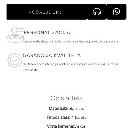
POŠALJI UPIT
PERSONALIZACIJA
Ugravirajte datum, ime ili poruku i učinite svoj nakit jedinstvenim.
GARANCIJA KVALITETA
Sertifikovano zlato i dijamanti sa garancijom autentičnosti i trajne
vrednosti.
Opis artikla
Materijal:
Belo zlato
Finoća zlata:
14 karata
Vrsta kamena:
Cirkon