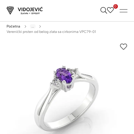
0
Skip
to
Content
Početna
...
Verenički prsten od belog zlata sa cirkonima VPC79-01
Skip
to
the
end
of
the
images
gallery