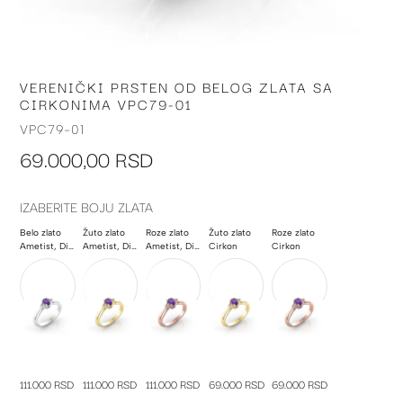
VERENIČKI PRSTEN OD BELOG ZLATA SA
Skip
CIRKONIMA VPC79-01
to
the
VPC79-01
beginning
69.000,00 RSD
of
the
images
IZABERITE BOJU ZLATA
gallery
Belo zlato
Žuto zlato
Roze zlato
Žuto zlato
Roze zlato
Ametist, Dijamant
Ametist, Dijamant
Ametist, Dijamant
Cirkon
Cirkon
111.000 RSD
111.000 RSD
111.000 RSD
69.000 RSD
69.000 RSD