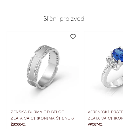
Slični proizvodi
DODAJ
DODAJ
NA
NA
LISTU
LISTU
ŽELJA
ŽELJA
ŽENSKA BURMA OD BELOG
VERENIČKI PRSTEN
ZLATA SA CIRKONIMA ŠIRINE 6
ZLATA SA CIRKONIM
MM ŽBC66-01
ŽBC66-01
VPC87-01