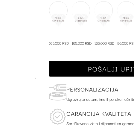
165.000 RSD
165.000 RSD
165.000 RSD
86.000 RS
POŠALJI UPI
PERSONALIZACIJA
Ugravirajte datum, ime ili poruku i učinit
GARANCIJA KVALITETA
Sertifikovano zlato i dijamanti sa garanc