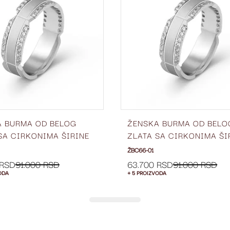
LISTU
ŽELJA
A BURMA OD BELOG
ŽENSKA BURMA OD BELO
SA CIRKONIMA ŠIRINE
ZLATA SA CIRKONIMA ŠI
BC66-01
6 MM ŽBC66-01
ŽBC66-01
 RSD
91.000 RSD
63.700 RSD
91.000 RSD
ODA
+ 5 PROIZVODA