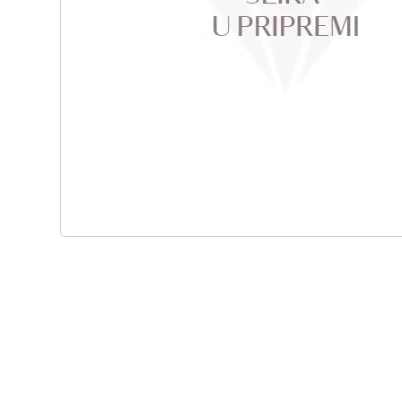
Skip
to
the
beginning
of
the
images
gallery