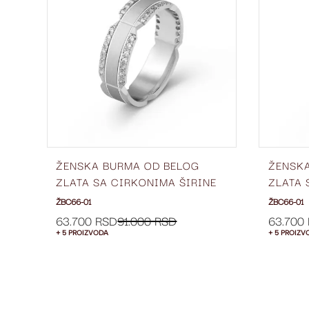
LISTU
LISTU
ŽELJA
ŽELJA
ŽENSKA BURMA OD BELOG
ŽENSK
E
ZLATA SA CIRKONIMA ŠIRINE
ZLATA 
6 MM ŽBC66-01
6 MM Ž
ŽBC66-01
ŽBC66-01
63.700 RSD
91.000 RSD
63.700
+ 5 PROIZVODA
+ 5 PROIZV