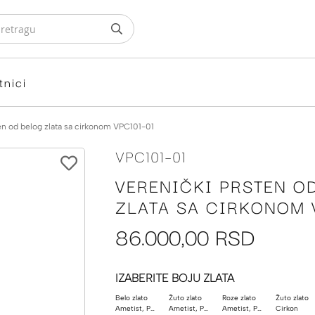
tnici
en od belog zlata sa cirkonom VPC101-01
VPC101-01
VERENIČKI PRSTEN O
ZLATA SA CIRKONOM 
86.000,00 RSD
IZABERITE BOJU ZLATA
Belo zlato
Žuto zlato
Roze zlato
Žuto zlato
Ametist, Poludragi kamen
Ametist, Poludragi kamen
Ametist, Poludragi kamen
Cirkon