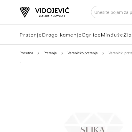
Prstenje
Drago kamenje
Ogrlice
Minđuše
Zla
Početna
Prstenje
Vereničko prstenje
Verenički prst
Skip
to
the
end
of
the
images
gallery