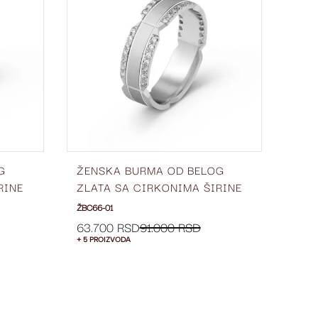
LISTU
LISTU
ŽELJA
ŽELJA
G
ŽENSKA BURMA OD BELOG
ŽEN
RINE
ZLATA SA CIRKONIMA ŠIRINE
ZLA
6 MM ŽBC66-01
6 M
ŽBC66-01
ŽBC66
63.700 RSD
91.000 RSD
63.
+ 5 PROIZVODA
+ 5 P