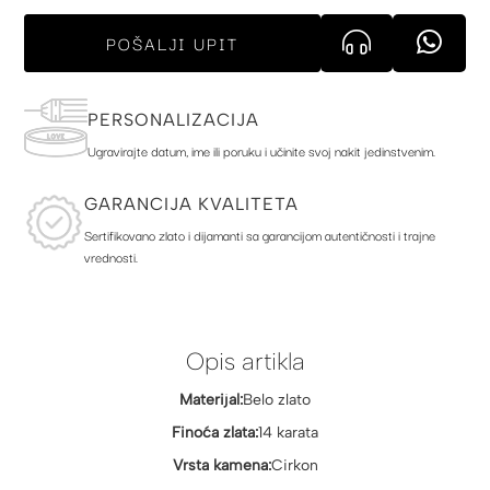
POŠALJI UPIT
PERSONALIZACIJA
Ugravirajte datum, ime ili poruku i učinite svoj nakit jedinstvenim.
GARANCIJA KVALITETA
Sertifikovano zlato i dijamanti sa garancijom autentičnosti i trajne
vrednosti.
Opis artikla
Materijal:
Belo zlato
Finoća zlata:
14 karata
Vrsta kamena:
Cirkon