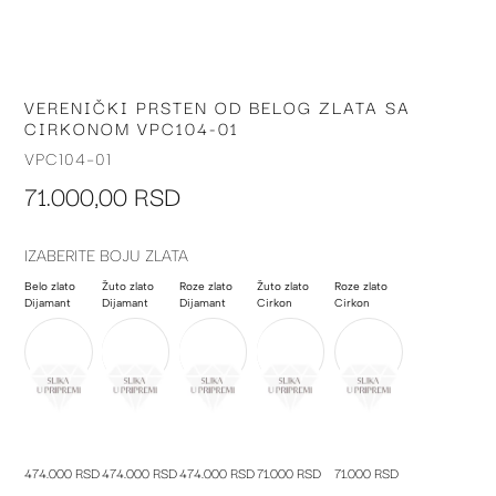
VERENIČKI PRSTEN OD BELOG ZLATA SA
Skip
CIRKONOM VPC104-01
to
the
VPC104-01
beginning
71.000,00 RSD
of
the
images
IZABERITE BOJU ZLATA
gallery
Belo zlato
Žuto zlato
Roze zlato
Žuto zlato
Roze zlato
Dijamant
Dijamant
Dijamant
Cirkon
Cirkon
474.000 RSD
474.000 RSD
474.000 RSD
71.000 RSD
71.000 RSD