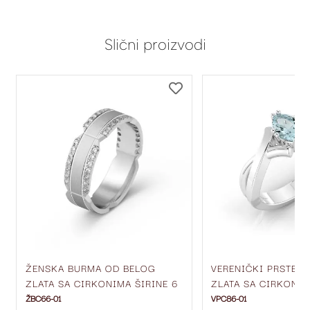
Slični proizvodi
DODAJ
DODAJ
NA
NA
LISTU
LISTU
ŽELJA
ŽELJA
ŽENSKA BURMA OD BELOG
VERENIČKI PRSTEN
ZLATA SA CIRKONIMA ŠIRINE 6
ZLATA SA CIRKONIM
MM ŽBC66-01
ŽBC66-01
VPC86-01