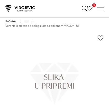
0
Skip
to
Content
Početna
...
Verenički prsten od belog zlata sa cirkonom VPC104-01
Skip
to
the
end
of
the
images
gallery