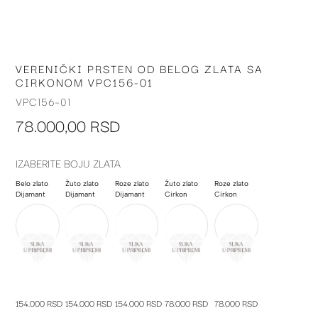
VERENIČKI PRSTEN OD BELOG ZLATA SA
Skip
CIRKONOM VPC156-01
to
the
VPC156-01
beginning
78.000,00 RSD
of
the
images
IZABERITE BOJU ZLATA
gallery
Belo zlato
Žuto zlato
Roze zlato
Žuto zlato
Roze zlato
Dijamant
Dijamant
Dijamant
Cirkon
Cirkon
154.000 RSD
154.000 RSD
154.000 RSD
78.000 RSD
78.000 RSD