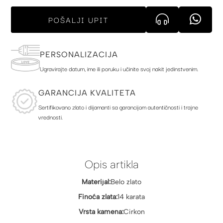
POŠALJI UPIT
PERSONALIZACIJA
Ugravirajte datum, ime ili poruku i učinite svoj nakit jedinstvenim.
GARANCIJA KVALITETA
Sertifikovano zlato i dijamanti sa garancijom autentičnosti i trajne
vrednosti.
Opis artikla
Materijal:
Belo zlato
Finoća zlata:
14 karata
Vrsta kamena:
Cirkon