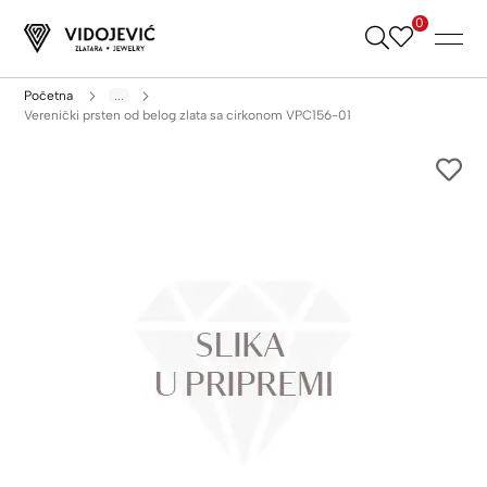
0
Skip
to
Content
Početna
...
Verenički prsten od belog zlata sa cirkonom VPC156-01
Skip
to
the
end
of
the
images
gallery