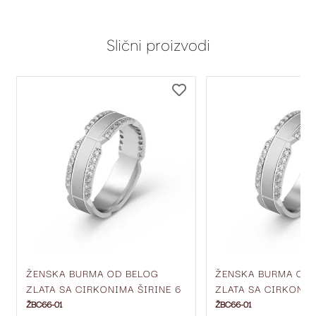
Slični proizvodi
DODAJ
DODAJ
NA
NA
LISTU
LISTU
ŽELJA
ŽELJA
ŽENSKA BURMA OD BELOG
ŽENSKA BURMA OD
ZLATA SA CIRKONIMA ŠIRINE 6
ZLATA SA CIRKONIM
MM ŽBC66-01
MM ŽBC66-01
ŽBC66-01
ŽBC66-01