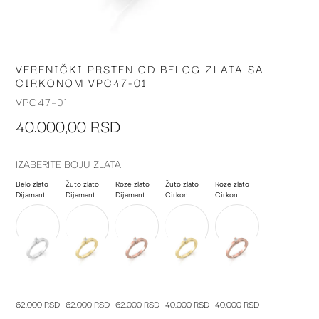
VERENIČKI PRSTEN OD BELOG ZLATA SA
Skip
CIRKONOM VPC47-01
to
the
VPC47-01
beginning
40.000,00 RSD
of
the
images
IZABERITE BOJU ZLATA
gallery
Belo zlato
Žuto zlato
Roze zlato
Žuto zlato
Roze zlato
Dijamant
Dijamant
Dijamant
Cirkon
Cirkon
62.000 RSD
62.000 RSD
62.000 RSD
40.000 RSD
40.000 RSD