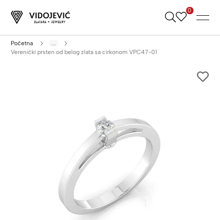
0
Skip
to
Content
Početna
...
Verenički prsten od belog zlata sa cirkonom VPC47-01
Skip
to
the
end
of
the
images
gallery