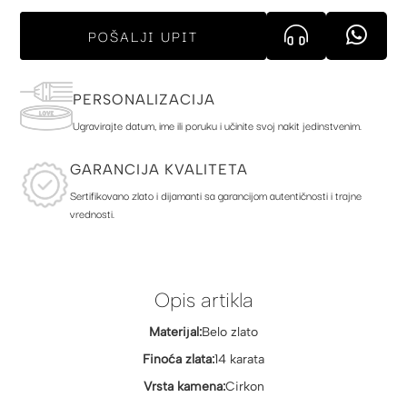
POŠALJI UPIT
PERSONALIZACIJA
Ugravirajte datum, ime ili poruku i učinite svoj nakit jedinstvenim.
GARANCIJA KVALITETA
Sertifikovano zlato i dijamanti sa garancijom autentičnosti i trajne
vrednosti.
Opis artikla
Materijal:
Belo zlato
Finoća zlata:
14 karata
Vrsta kamena:
Cirkon