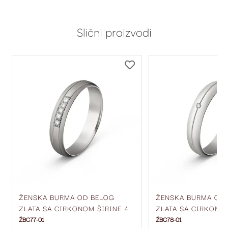
Slični proizvodi
DODAJ
DODAJ
NA
NA
LISTU
LISTU
ŽELJA
ŽELJA
ŽENSKA BURMA OD BELOG
ŽENSKA BURMA OD
ZLATA SA CIRKONOM ŠIRINE 4
ZLATA SA CIRKONIM
MM ŽBC77-01
MM ŽBC78-01
ŽBC77-01
ŽBC78-01