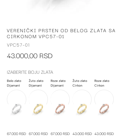
VERENIČKI PRSTEN OD BELOG ZLATA SA
Skip
CIRKONOM VPC57-01
to
the
VPC57-01
beginning
43.000,00 RSD
of
the
images
IZABERITE BOJU ZLATA
gallery
Belo zlato
Žuto zlato
Roze zlato
Žuto zlato
Roze zlato
Dijamant
Dijamant
Dijamant
Cirkon
Cirkon
67.000 RSD
67.000 RSD
67.000 RSD
43.000 RSD
43.000 RSD