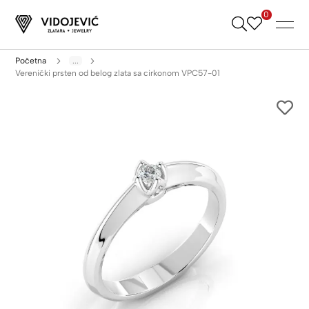
0
Skip
to
Content
Početna
...
Verenički prsten od belog zlata sa cirkonom VPC57-01
Skip
to
the
end
of
the
images
gallery