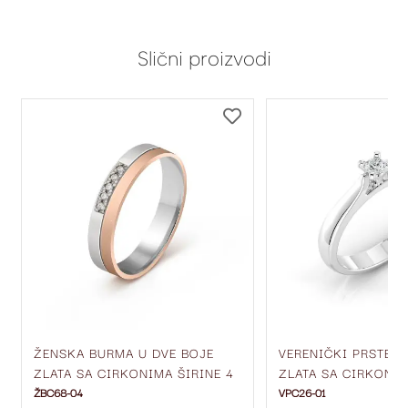
Slični proizvodi
DODAJ
DODAJ
NA
NA
LISTU
LISTU
ŽELJA
ŽELJA
ŽENSKA BURMA U DVE BOJE
VERENIČKI PRSTEN
ZLATA SA CIRKONIMA ŠIRINE 4
ZLATA SA CIRKONO
MM ŽBC68-04
ŽBC68-04
VPC26-01