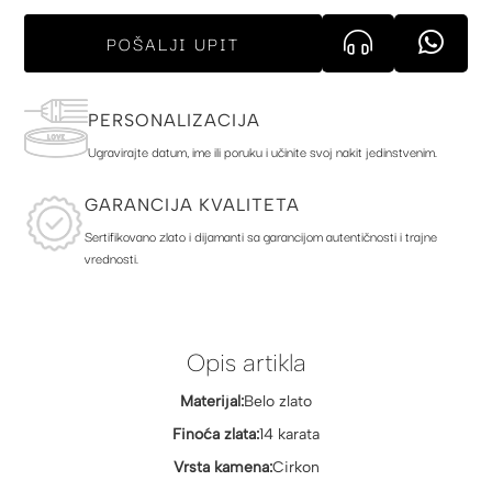
POŠALJI UPIT
PERSONALIZACIJA
Ugravirajte datum, ime ili poruku i učinite svoj nakit jedinstvenim.
GARANCIJA KVALITETA
Sertifikovano zlato i dijamanti sa garancijom autentičnosti i trajne
vrednosti.
Opis artikla
Materijal:
Belo zlato
Finoća zlata:
14 karata
Vrsta kamena:
Cirkon