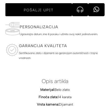
POŠALJI UPIT
PERSONALIZACIJA
Ugravirajte datum, ime ili poruku i učinite svoj nakit jedinstvenim.
GARANCIJA KVALITETA
Sertifikovano zlato i dijamanti sa garancijom autentičnosti i trajne
vrednosti.
Opis artikla
Materijal:
Belo zlato
Finoća zlata:
14 karata
Vrsta kamena:
Dijamant