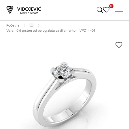
0
Skip
to
Content
Početna
...
Verenički prsten od belog zlata sa dijamantom VPD14-01
Skip
to
the
end
of
the
images
gallery