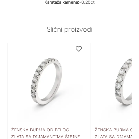
Karataža kamena:
~0,25ct
Slični proizvodi
DODAJ
DODAJ
NA
NA
LISTU
LISTU
ŽELJA
ŽELJA
ŽENSKA BURMA OD BELOG
ŽENSKA BURMA OD
ZLATA SA DIJAMANTIMA ŠIRINE
ZLATA SA DIJAMANT