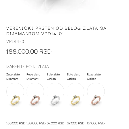
VERENIČKI PRSTEN OD BELOG ZLATA SA
Skip
DIJAMANTOM VPD14-01
to
the
VPD14-01
beginning
188.000,00 RSD
of
the
images
IZABERITE BOJU ZLATA
gallery
Žuto zlato
Roze zlato
Belo zlato
Žuto zlato
Roze zlato
Dijamant
Dijamant
Cirkon
Cirkon
Cirkon
188.000 RSD
188.000 RSD
67.000 RSD
67.000 RSD
67.000 RSD