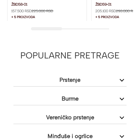
2.5 MM ŽBD58-01
3 MM ŽBD59-01
ŽBD58-01
ŽBD59-01
157.500 RSD
225.000 RSD
205.100 RSD
293.000 RSD
+ 5 PROIZVODA
+ 5 PROIZVODA
POPULARNE PRETRAGE
Prstenje
Burme
Vereničko prstenje
Minđuše i ogrlice