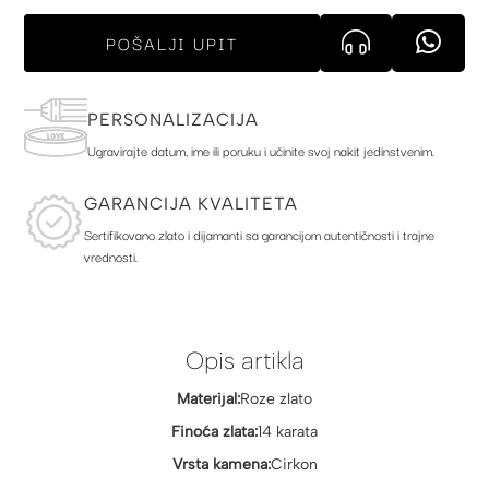
POŠALJI UPIT
PERSONALIZACIJA
Ugravirajte datum, ime ili poruku i učinite svoj nakit jedinstvenim.
GARANCIJA KVALITETA
Sertifikovano zlato i dijamanti sa garancijom autentičnosti i trajne
vrednosti.
Opis artikla
Materijal:
Roze zlato
Finoća zlata:
14 karata
Vrsta kamena:
Cirkon