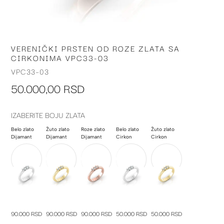
VERENIČKI PRSTEN OD ROZE ZLATA SA
Skip
CIRKONIMA VPC33-03
to
the
VPC33-03
beginning
50.000,00 RSD
of
the
images
IZABERITE BOJU ZLATA
gallery
Belo zlato
Žuto zlato
Roze zlato
Belo zlato
Žuto zlato
Dijamant
Dijamant
Dijamant
Cirkon
Cirkon
90.000 RSD
90.000 RSD
90.000 RSD
50.000 RSD
50.000 RSD