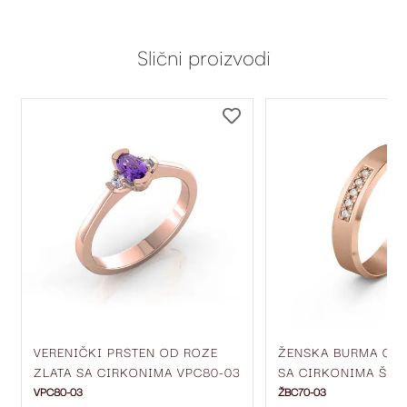
Slični proizvodi
DODAJ
DODAJ
NA
NA
LISTU
LISTU
ŽELJA
ŽELJA
VERENIČKI PRSTEN OD ROZE
ŽENSKA BURMA OD 
ZLATA SA CIRKONIMA VPC80-03
SA CIRKONIMA ŠIRI
ŽBC70-03
VPC80-03
ŽBC70-03