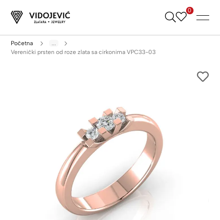
0
Skip
to
Content
Početna
...
Verenički prsten od roze zlata sa cirkonima VPC33-03
Skip
to
the
end
of
the
images
gallery