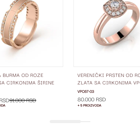
LISTU
ŽELJA
A BURMA OD ROZE
VERENIČKI PRSTEN OD R
SA CIRKONIMA ŠIRINE
ZLATA SA CIRKONIMA VP
BC66-03
03
VPC67-03
80.000 RSD
 RSD
91.000 RSD
ODA
+ 5 PROIZVODA