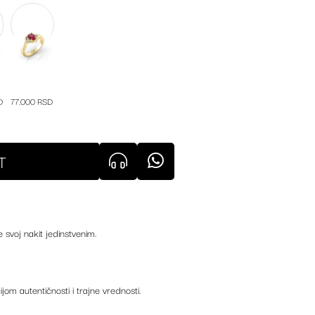
D
77.000 RSD
T
e svoj nakit jedinstvenim.
ijom autentičnosti i trajne vrednosti.