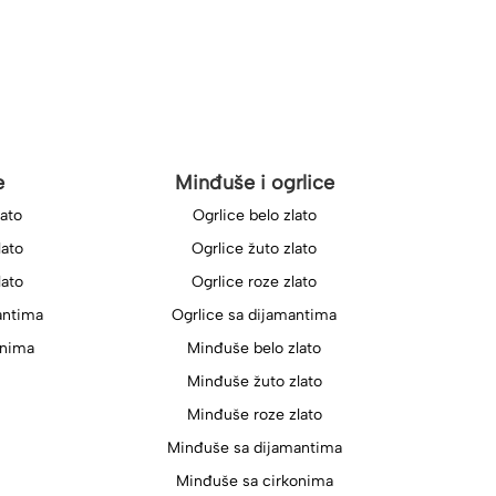
e
Minđuše i ogrlice
lato
Ogrlice belo zlato
lato
Ogrlice žuto zlato
lato
Ogrlice roze zlato
antima
Ogrlice sa dijamantima
onima
Minđuše belo zlato
Minđuše žuto zlato
Minđuše roze zlato
Minđuše sa dijamantima
Minđuše sa cirkonima