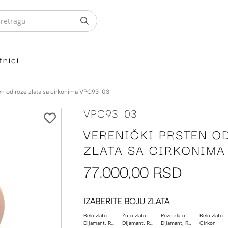
tnici
en od roze zlata sa cirkonima VPC93-03
VPC93-03
VERENIČKI PRSTEN O
ZLATA SA CIRKONIMA
77.000,00 RSD
IZABERITE BOJU ZLATA
Belo zlato
Žuto zlato
Roze zlato
Belo zlato
Dijamant, Rubin
Dijamant, Rubin
Dijamant, Rubin
Cirkon