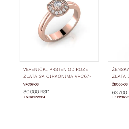
LISTU
LISTU
ŽELJA
ŽELJA
VERENIČKI PRSTEN OD ROZE
ŽENSK
E
ZLATA SA CIRKONIMA VPC67-
ZLATA 
03
6 MM Ž
VPC67-03
ŽBC66-03
80.000 RSD
63.700
+ 5 PROIZVODA
+ 5 PROIZV