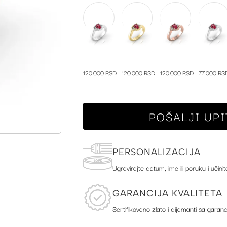
120.000 RSD
120.000 RSD
120.000 RSD
77.000 RS
POŠALJI UPI
PERSONALIZACIJA
Ugravirajte datum, ime ili poruku i učinit
GARANCIJA KVALITETA
Sertifikovano zlato i dijamanti sa garanc