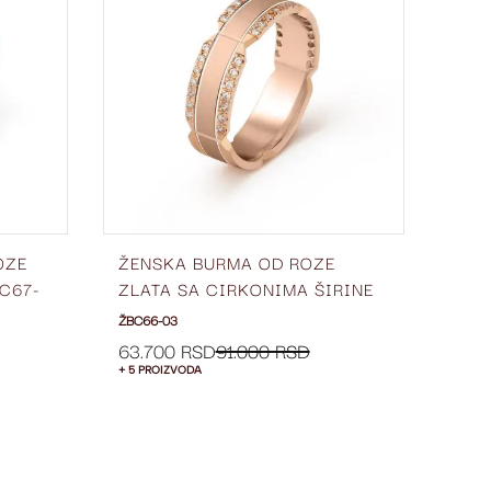
LISTU
LISTU
ŽELJA
ŽELJA
OZE
ŽENSKA BURMA OD ROZE
VER
C67-
ZLATA SA CIRKONIMA ŠIRINE
ZLA
6 MM ŽBC66-03
03
ŽBC66-03
VPC6
80.
63.700 RSD
91.000 RSD
+ 5 PROIZVODA
+ 5 P