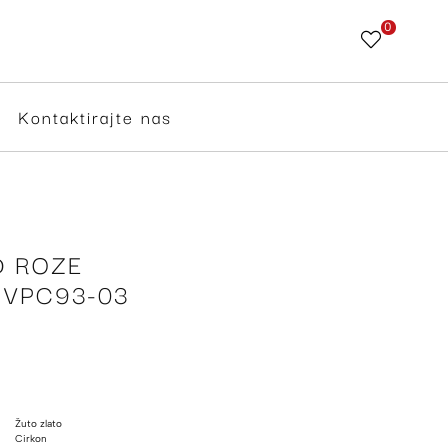
0
Skip
to
Content
Kontaktirajte nas
D ROZE
 VPC93-03
Žuto zlato
Cirkon