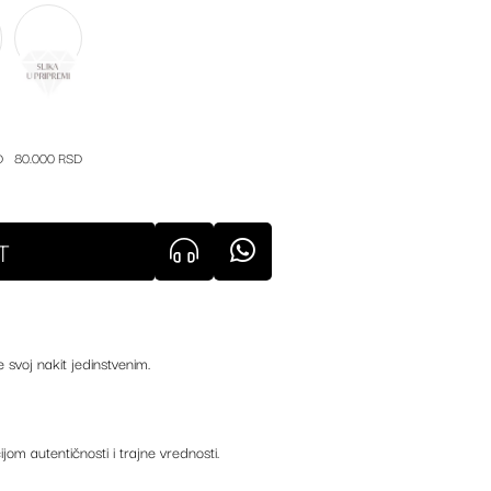
D
80.000 RSD
T
e svoj nakit jedinstvenim.
ijom autentičnosti i trajne vrednosti.