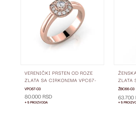
LISTU
LISTU
ŽELJA
ŽELJA
VERENIČKI PRSTEN OD ROZE
ŽENSK
E
ZLATA SA CIRKONIMA VPC67-
ZLATA 
03
6 MM Ž
VPC67-03
ŽBC66-03
80.000 RSD
63.700
+ 5 PROIZVODA
+ 5 PROIZV