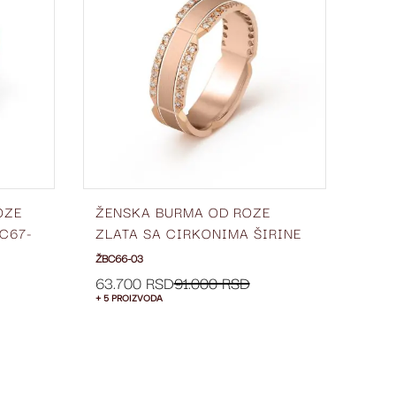
LISTU
LISTU
ŽELJA
ŽELJA
OZE
ŽENSKA BURMA OD ROZE
VER
C67-
ZLATA SA CIRKONIMA ŠIRINE
ZLA
6 MM ŽBC66-03
03
ŽBC66-03
VPC6
80.
63.700 RSD
91.000 RSD
+ 5 PROIZVODA
+ 5 P