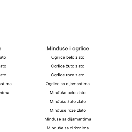
e
Minđuše i ogrlice
lato
Ogrlice belo zlato
lato
Ogrlice žuto zlato
lato
Ogrlice roze zlato
antima
Ogrlice sa dijamantima
onima
Minđuše belo zlato
Minđuše žuto zlato
Minđuše roze zlato
Minđuše sa dijamantima
Minđuše sa cirkonima