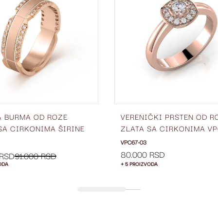
LISTU
ŽELJA
A BURMA OD ROZE
VERENIČKI PRSTEN OD R
SA CIRKONIMA ŠIRINE
ZLATA SA CIRKONIMA VP
BC66-03
03
VPC67-03
80.000 RSD
 RSD
91.000 RSD
ODA
+ 5 PROIZVODA