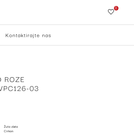
0
Skip
to
Content
Kontaktirajte nas
D ROZE
VPC126-03
Žuto zlato
Cirkon