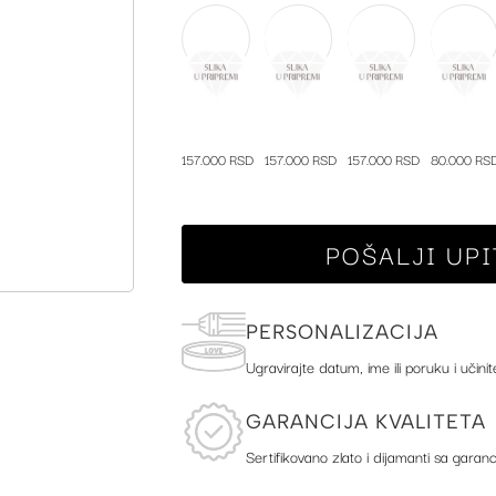
157.000 RSD
157.000 RSD
157.000 RSD
80.000 RS
POŠALJI UPI
PERSONALIZACIJA
Ugravirajte datum, ime ili poruku i učinit
GARANCIJA KVALITETA
Sertifikovano zlato i dijamanti sa garanc