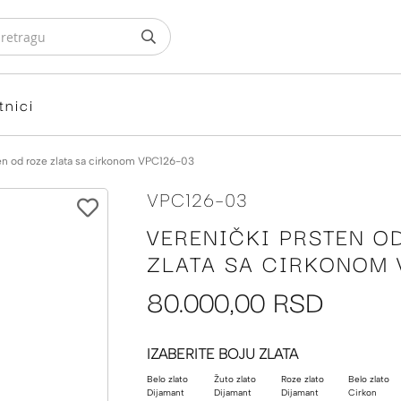
tnici
ten od roze zlata sa cirkonom VPC126-03
VPC126-03
VERENIČKI PRSTEN O
ZLATA SA CIRKONOM 
80.000,00 RSD
IZABERITE BOJU ZLATA
Belo zlato
Žuto zlato
Roze zlato
Belo zlato
Dijamant
Dijamant
Dijamant
Cirkon