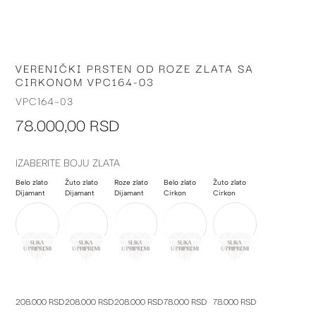
VERENIČKI PRSTEN OD ROZE ZLATA SA
Skip
CIRKONOM VPC164-03
to
the
VPC164-03
beginning
78.000,00 RSD
of
the
images
IZABERITE BOJU ZLATA
gallery
Belo zlato
Žuto zlato
Roze zlato
Belo zlato
Žuto zlato
Dijamant
Dijamant
Dijamant
Cirkon
Cirkon
208.000 RSD
208.000 RSD
208.000 RSD
78.000 RSD
78.000 RSD