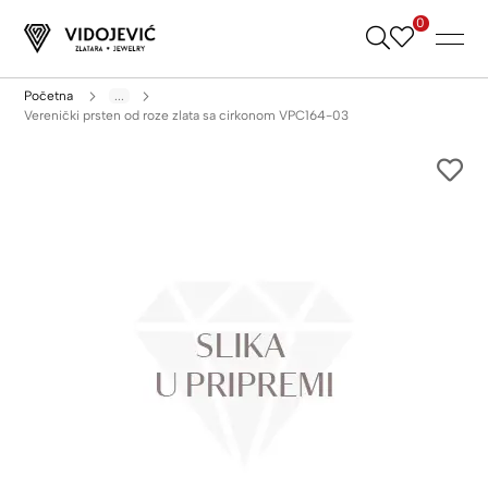
0
Skip
to
Content
Početna
...
Verenički prsten od roze zlata sa cirkonom VPC164-03
Skip
to
the
end
of
the
images
gallery