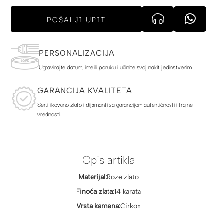
POŠALJI UPIT
PERSONALIZACIJA
Ugravirajte datum, ime ili poruku i učinite svoj nakit jedinstvenim.
GARANCIJA KVALITETA
Sertifikovano zlato i dijamanti sa garancijom autentičnosti i trajne
vrednosti.
Opis artikla
Materijal:
Roze zlato
Finoća zlata:
14 karata
Vrsta kamena:
Cirkon