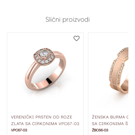
Slični proizvodi
DODAJ
DODAJ
NA
NA
LISTU
LISTU
ŽELJA
ŽELJA
VERENIČKI PRSTEN OD ROZE
ŽENSKA BURMA OD 
ZLATA SA CIRKONIMA VPC67-03
SA CIRKONIMA ŠIR
ŽBC66-03
VPC67-03
ŽBC66-03