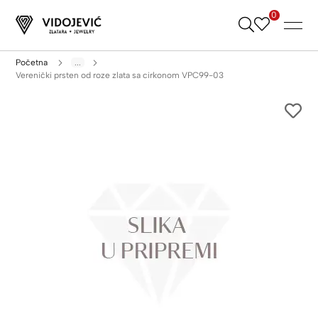
0
Skip
to
Content
Početna
...
Verenički prsten od roze zlata sa cirkonom VPC99-03
Skip
to
the
end
of
the
images
gallery