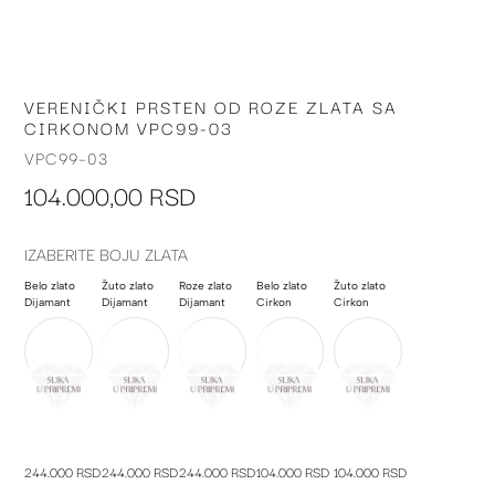
VERENIČKI PRSTEN OD ROZE ZLATA SA
Skip
CIRKONOM VPC99-03
to
the
VPC99-03
beginning
104.000,00 RSD
of
the
images
IZABERITE BOJU ZLATA
gallery
Belo zlato
Žuto zlato
Roze zlato
Belo zlato
Žuto zlato
Dijamant
Dijamant
Dijamant
Cirkon
Cirkon
244.000 RSD
244.000 RSD
244.000 RSD
104.000 RSD
104.000 RSD