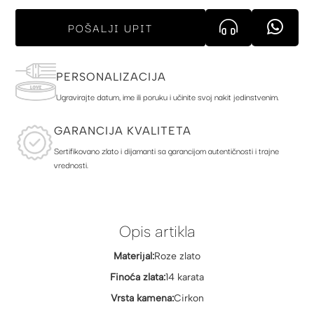
POŠALJI UPIT
PERSONALIZACIJA
Ugravirajte datum, ime ili poruku i učinite svoj nakit jedinstvenim.
GARANCIJA KVALITETA
Sertifikovano zlato i dijamanti sa garancijom autentičnosti i trajne
vrednosti.
Opis artikla
Materijal:
Roze zlato
Finoća zlata:
14 karata
Vrsta kamena:
Cirkon