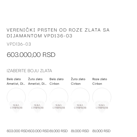
VERENIČKI PRSTEN OD ROZE ZLATA SA
Skip
DIJAMANTOM VPD136-03
to
the
VPD136-03
beginning
603.000,00 RSD
of
the
images
IZABERITE BOJU ZLATA
gallery
Belo zlato
Žuto zlato
Belo zlato
Žuto zlato
Roze zlato
Ametist, Dijamant
Ametist, Dijamant
Cirkon
Cirkon
Cirkon
603.000 RSD
603.000 RSD
81.000 RSD
81.000 RSD
81.000 RSD