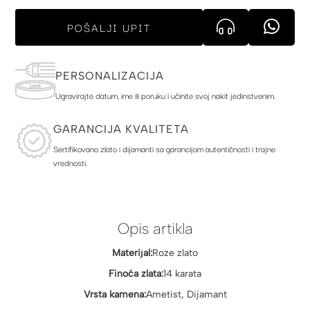
POŠALJI UPIT
PERSONALIZACIJA
Ugravirajte datum, ime ili poruku i učinite svoj nakit jedinstvenim.
GARANCIJA KVALITETA
Sertifikovano zlato i dijamanti sa garancijom autentičnosti i trajne
vrednosti.
Opis artikla
Materijal:
Roze zlato
Finoća zlata:
14 karata
Vrsta kamena:
Ametist, Dijamant