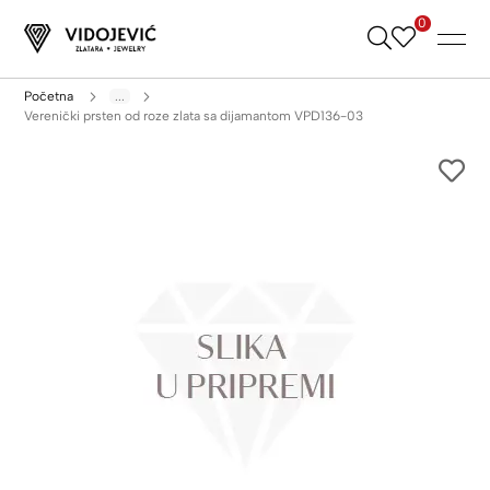
0
Skip
to
Content
Početna
...
Verenički prsten od roze zlata sa dijamantom VPD136-03
Skip
to
the
end
of
the
images
gallery