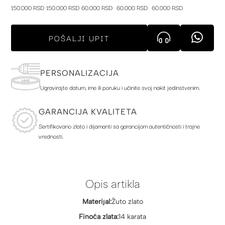
150.000 RSD
150.000 RSD
60.000 RSD
60.000 RSD
60.000 RSD
POŠALJI UPIT
PERSONALIZACIJA
Ugravirajte datum, ime ili poruku i učinite svoj nakit jedinstvenim.
GARANCIJA KVALITETA
Sertifikovano zlato i dijamanti sa garancijom autentičnosti i trajne
vrednosti.
Opis artikla
Materijal:
Žuto zlato
Finoća zlata:
14 karata