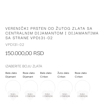
VERENIČKI PRSTEN OD ŽUTOG ZLATA SA
Skip
CENTRALNIM DIJAMANTOM I DIJAMANTIMA
to
SA STRANE VPD131-02
the
beginning
VPD131-02
of
150.000,00 RSD
the
images
gallery
IZABERITE BOJU ZLATA
Belo zlato
Roze zlato
Belo zlato
Žuto zlato
Roze zlato
Dijamant
Dijamant
Cirkon
Cirkon
Cirkon