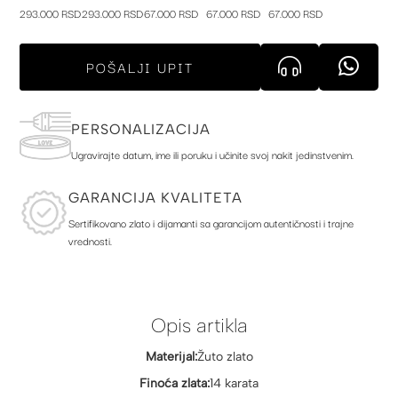
293.000 RSD
293.000 RSD
67.000 RSD
67.000 RSD
67.000 RSD
POŠALJI UPIT
PERSONALIZACIJA
Ugravirajte datum, ime ili poruku i učinite svoj nakit jedinstvenim.
GARANCIJA KVALITETA
Sertifikovano zlato i dijamanti sa garancijom autentičnosti i trajne
vrednosti.
Opis artikla
Materijal:
Žuto zlato
Finoća zlata:
14 karata