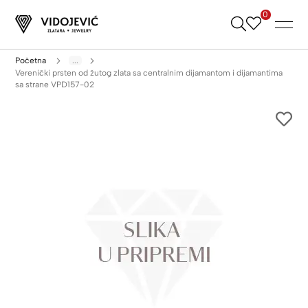
0
Skip
to
Content
Početna
...
Verenički prsten od žutog zlata sa centralnim dijamantom i dijamantima
sa strane VPD157-02
Skip
to
the
end
of
the
images
gallery