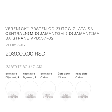
VERENIČKI PRSTEN OD ŽUTOG ZLATA SA
Skip
CENTRALNIM DIJAMANTOM I DIJAMANTIMA
to
SA STRANE VPD157-02
the
beginning
VPD157-02
of
293.000,00 RSD
the
images
gallery
IZABERITE BOJU ZLATA
Belo zlato
Roze zlato
Belo zlato
Žuto zlato
Roze zlato
Dijamant, Rubin
Dijamant, Rubin
Cirkon
Cirkon
Cirkon