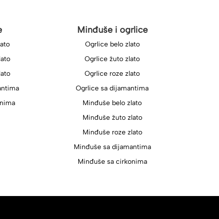
e
Minđuše i ogrlice
lato
Ogrlice belo zlato
lato
Ogrlice žuto zlato
lato
Ogrlice roze zlato
antima
Ogrlice sa dijamantima
onima
Minđuše belo zlato
Minđuše žuto zlato
Minđuše roze zlato
Minđuše sa dijamantima
Minđuše sa cirkonima