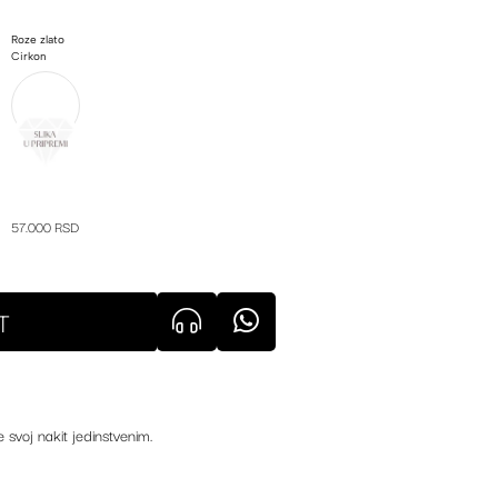
Roze zlato
Cirkon
57.000 RSD
T
e svoj nakit jedinstvenim.