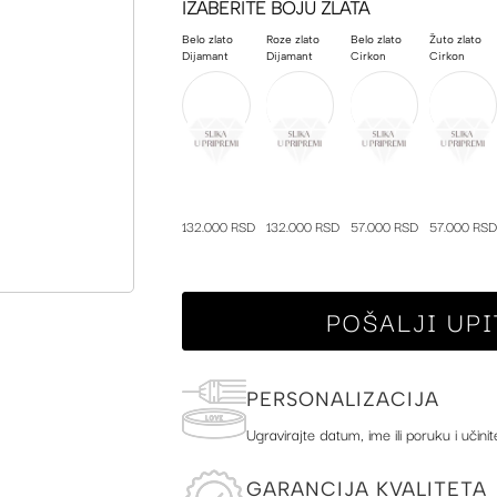
IZABERITE BOJU ZLATA
Belo zlato
Roze zlato
Belo zlato
Žuto zlato
Dijamant
Dijamant
Cirkon
Cirkon
132.000 RSD
132.000 RSD
57.000 RSD
57.000 RSD
POŠALJI UPI
PERSONALIZACIJA
Ugravirajte datum, ime ili poruku i učinit
GARANCIJA KVALITETA