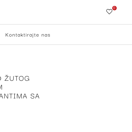
0
Skip
to
Content
Kontaktirajte nas
D ŽUTOG
M
ANTIMA SA