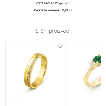
Vrsta kamena:
Dijamant
Karataža kamena:
~0,08ct
Slični proizvodi
DODAJ
DODAJ
NA
NA
LISTU
LISTU
ŽELJA
ŽELJA