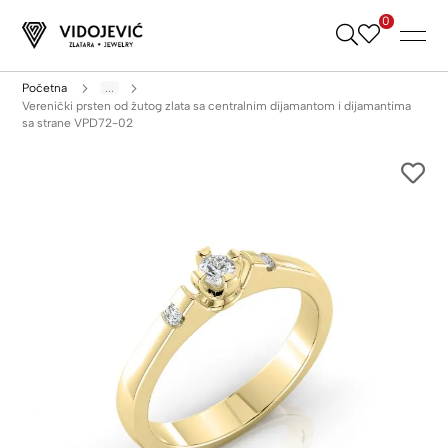
0
Skip
to
Content
Početna
...
Verenički prsten od žutog zlata sa centralnim dijamantom i dijamantima
sa strane VPD72-02
Skip
to
the
end
of
the
images
gallery