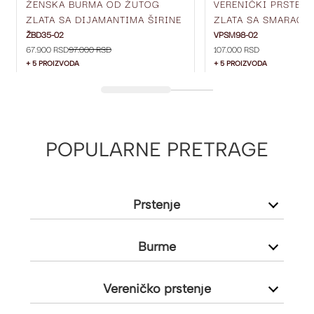
ŽENSKA BURMA OD ŽUTOG
VERENIČKI PRSTEN
ZLATA SA DIJAMANTIMA ŠIRINE
ZLATA SA SMARAGD
4 MM ŽBD35-02
DIJAMANTIMA SA S
ŽBD35-02
VPSM98-02
67.900 RSD
97.000 RSD
107.000 RSD
VPSM98-02
+ 5 PROIZVODA
+ 5 PROIZVODA
POPULARNE PRETRAGE
Prstenje
Burme
Vereničko prstenje