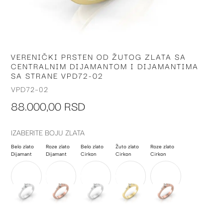
VERENIČKI PRSTEN OD ŽUTOG ZLATA SA
Skip
CENTRALNIM DIJAMANTOM I DIJAMANTIMA
to
SA STRANE VPD72-02
the
beginning
VPD72-02
of
88.000,00 RSD
the
images
gallery
IZABERITE BOJU ZLATA
Belo zlato
Roze zlato
Belo zlato
Žuto zlato
Roze zlato
Dijamant
Dijamant
Cirkon
Cirkon
Cirkon