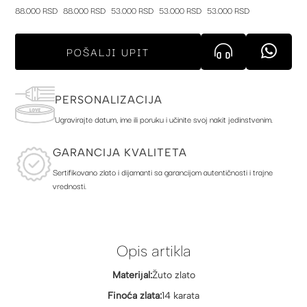
88.000 RSD
88.000 RSD
53.000 RSD
53.000 RSD
53.000 RSD
POŠALJI UPIT
PERSONALIZACIJA
Ugravirajte datum, ime ili poruku i učinite svoj nakit jedinstvenim.
GARANCIJA KVALITETA
Sertifikovano zlato i dijamanti sa garancijom autentičnosti i trajne
vrednosti.
Opis artikla
Materijal:
Žuto zlato
Finoća zlata:
14 karata