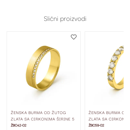
Slični proizvodi
DODAJ
DODAJ
NA
NA
LISTU
LISTU
ŽELJA
ŽELJA
ŽENSKA BURMA OD ŽUTOG
ŽENSKA BURMA OD
ZLATA SA CIRKONIMA ŠIRINE 5
ZLATA SA CIRKONIM
MM ŽBC42-02
MM ŽBC59-02
ŽBC42-02
ŽBC59-02