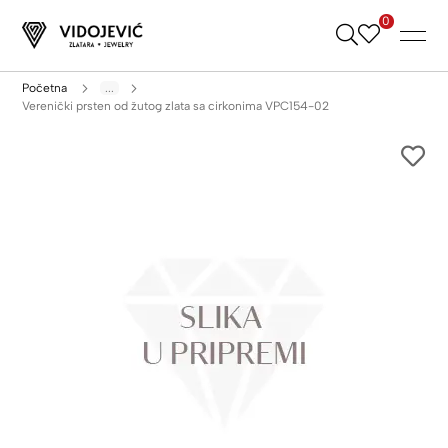
0
Skip
to
Content
Početna
...
Verenički prsten od žutog zlata sa cirkonima VPC154-02
Skip
to
the
end
of
the
images
gallery