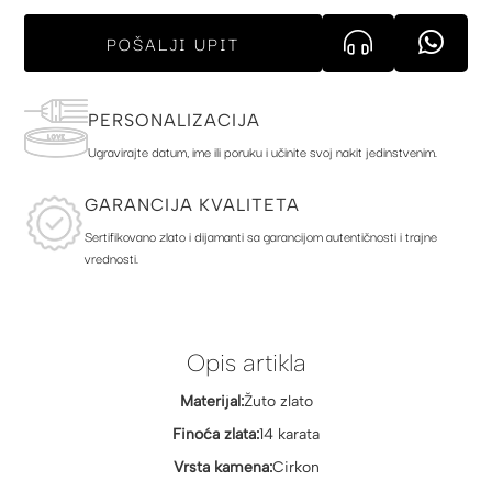
POŠALJI UPIT
PERSONALIZACIJA
Ugravirajte datum, ime ili poruku i učinite svoj nakit jedinstvenim.
GARANCIJA KVALITETA
Sertifikovano zlato i dijamanti sa garancijom autentičnosti i trajne
vrednosti.
Opis artikla
Materijal:
Žuto zlato
Finoća zlata:
14 karata
Vrsta kamena:
Cirkon