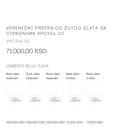
VERENIČKI PRSTEN OD ŽUTOG ZLATA SA
Skip
CIRKONIMA VPC154-02
to
the
VPC154-02
beginning
71.000,00 RSD
of
the
images
IZABERITE BOJU ZLATA
gallery
Belo zlato
Žuto zlato
Roze zlato
Belo zlato
Roze zlato
Dijamant
Dijamant
Dijamant
Cirkon
Cirkon
199.000 RSD
199.000 RSD
199.000 RSD
71.000 RSD
71.000 RSD