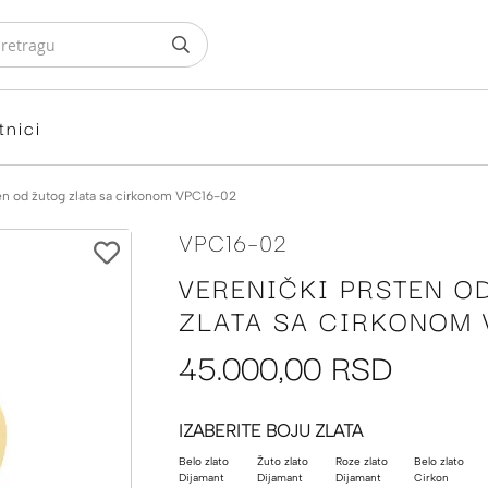
tnici
ten od žutog zlata sa cirkonom VPC16-02
VPC16-02
VERENIČKI PRSTEN O
ZLATA SA CIRKONOM 
45.000,00 RSD
IZABERITE BOJU ZLATA
Belo zlato
Žuto zlato
Roze zlato
Belo zlato
Dijamant
Dijamant
Dijamant
Cirkon