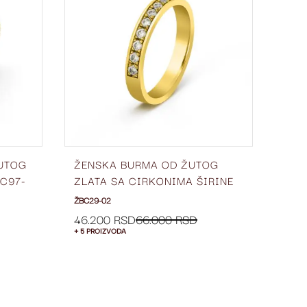
LISTU
LISTU
ŽELJA
ŽELJA
ŽUTOG
ŽENSKA BURMA OD ŽUTOG
VER
C97-
ZLATA SA CIRKONIMA ŠIRINE
ZLA
3 MM ŽBC29-02
02
ŽBC29-02
VPC7
56.
46.200 RSD
66.000 RSD
+ 5 PROIZVODA
+ 5 P