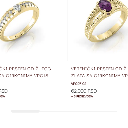
LISTU
ŽELJA
ČKI PRSTEN OD ŽUTOG
VERENIČKI PRSTEN OD 
SA CIRKONIMA VPC18-
ZLATA SA CIRKONIMA VP
02
VPC97-02
 RSD
62.000 RSD
ODA
+ 5 PROIZVODA