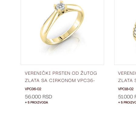
LISTU
LISTU
ŽELJA
ŽELJA
OG
VERENIČKI PRSTEN OD ŽUTOG
VERENI
-
ZLATA SA CIRKONOM VPC36-
ZLATA 
02
02
VPC36-02
VPC18-02
56.000 RSD
51.000
+ 5 PROIZVODA
+ 5 PROIZV