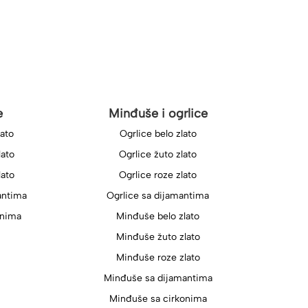
e
Minđuše i ogrlice
lato
Ogrlice belo zlato
lato
Ogrlice žuto zlato
lato
Ogrlice roze zlato
antima
Ogrlice sa dijamantima
onima
Minđuše belo zlato
Minđuše žuto zlato
Minđuše roze zlato
Minđuše sa dijamantima
Minđuše sa cirkonima