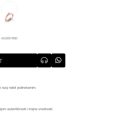
45.000 RSD
T
e svoj nakit jedinstvenim.
ijom autentičnosti i trajne vrednosti.