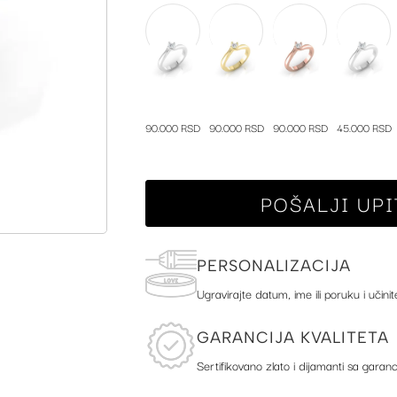
90.000 RSD
90.000 RSD
90.000 RSD
45.000 RSD
POŠALJI UPI
PERSONALIZACIJA
Ugravirajte datum, ime ili poruku i učinit
GARANCIJA KVALITETA
Sertifikovano zlato i dijamanti sa garanc