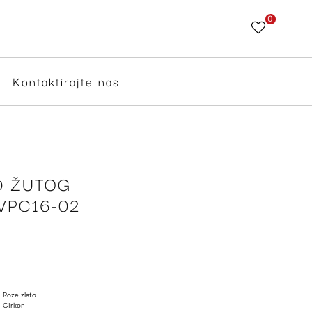
0
Skip
to
Content
Kontaktirajte nas
D ŽUTOG
VPC16-02
Roze zlato
Cirkon