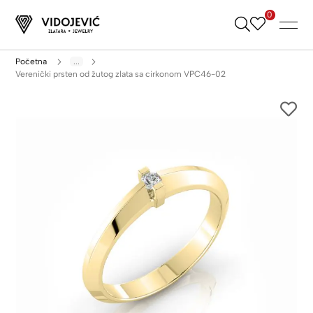
0
Skip
to
Content
Početna
...
Verenički prsten od žutog zlata sa cirkonom VPC46-02
Skip
to
the
end
of
the
images
gallery