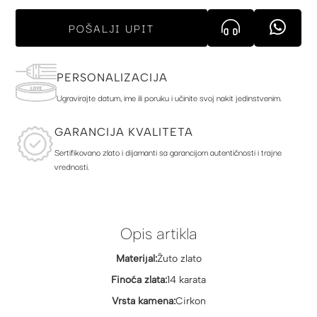
POŠALJI UPIT
PERSONALIZACIJA
Ugravirajte datum, ime ili poruku i učinite svoj nakit jedinstvenim.
GARANCIJA KVALITETA
Sertifikovano zlato i dijamanti sa garancijom autentičnosti i trajne
vrednosti.
Opis artikla
Materijal:
Žuto zlato
Finoća zlata:
14 karata
Vrsta kamena:
Cirkon