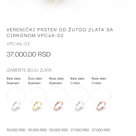
VERENIČKI PRSTEN OD ŽUTOG ZLATA SA
Skip
CIRKONOM VPC46-02
to
the
VPC46-02
beginning
37.000,00 RSD
of
the
images
IZABERITE BOJU ZLATA
gallery
Belo zlato
Žuto zlato
Roze zlato
Belo zlato
Roze zlato
Dijamant
Dijamant
Dijamant
Cirkon
Cirkon
55.000 RSD
55.000 RSD
55.000 RSD
37.000 RSD
37.000 RSD