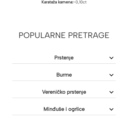
Karataža kamena:
~0,10ct
POPULARNE PRETRAGE
Prstenje
Burme
Vereničko prstenje
Minđuše i ogrlice