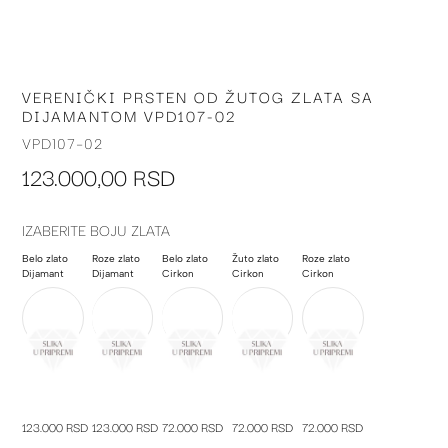
VERENIČKI PRSTEN OD ŽUTOG ZLATA SA
Skip
DIJAMANTOM VPD107-02
to
the
VPD107-02
beginning
123.000,00 RSD
of
the
images
IZABERITE BOJU ZLATA
gallery
Belo zlato
Roze zlato
Belo zlato
Žuto zlato
Roze zlato
Dijamant
Dijamant
Cirkon
Cirkon
Cirkon
123.000 RSD
123.000 RSD
72.000 RSD
72.000 RSD
72.000 RSD