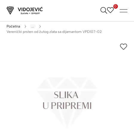
0
Skip
to
Content
Početna
...
Verenički prsten od žutog zlata sa dijamantom VPD107-02
Skip
to
the
end
of
the
images
gallery