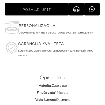
POŠALJI UPIT
PERSONALIZACIJA
Ugravirajte datum, ime ili poruku i učinite svoj nakit jedinstvenim.
GARANCIJA KVALITETA
Sertifikovano zlato i dijamanti sa garancijom autentičnosti i trajne
vrednosti.
Opis artikla
Materijal:
Žuto zlato
Finoća zlata:
14 karata
Vrsta kamena:
Dijamant