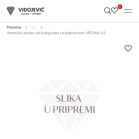
0
Skip
to
Content
Početna
...
Verenički prsten od žutog zlata sa dijamantom VPD146-02
Skip
to
the
end
of
the
images
gallery