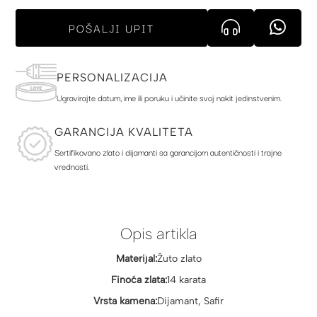
POŠALJI UPIT
PERSONALIZACIJA
Ugravirajte datum, ime ili poruku i učinite svoj nakit jedinstvenim.
GARANCIJA KVALITETA
Sertifikovano zlato i dijamanti sa garancijom autentičnosti i trajne
vrednosti.
Opis artikla
Materijal:
Žuto zlato
Finoća zlata:
14 karata
Vrsta kamena:
Dijamant, Safir