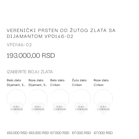
VERENIČKI PRSTEN OD ŽUTOG ZLATA SA
Skip
DIJAMANTOM VPD146-02
to
the
VPD146-02
beginning
193.000,00 RSD
of
the
images
IZABERITE BOJU ZLATA
gallery
Belo zlato
Roze zlato
Belo zlato
Žuto zlato
Roze zlato
Dijamant, Safir
Dijamant, Safir
Cirkon
Cirkon
Cirkon
193.000 RSD
193.000 RSD
67.000 RSD
67.000 RSD
67.000 RSD