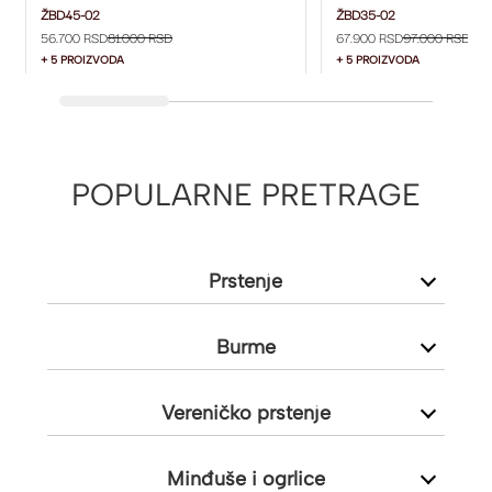
5 MM ŽBD45-02
4 MM ŽBD35-02
ŽBD45-02
ŽBD35-02
56.700 RSD
81.000 RSD
67.900 RSD
97.000 RSD
+ 5 PROIZVODA
+ 5 PROIZVODA
POPULARNE PRETRAGE
Prstenje
Burme
Vereničko prstenje
Minđuše i ogrlice