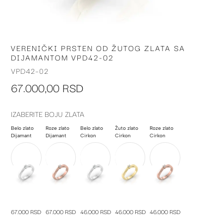
VERENIČKI PRSTEN OD ŽUTOG ZLATA SA
Skip
DIJAMANTOM VPD42-02
to
the
VPD42-02
beginning
67.000,00 RSD
of
the
images
IZABERITE BOJU ZLATA
gallery
Belo zlato
Roze zlato
Belo zlato
Žuto zlato
Roze zlato
Dijamant
Dijamant
Cirkon
Cirkon
Cirkon
67.000 RSD
67.000 RSD
46.000 RSD
46.000 RSD
46.000 RSD