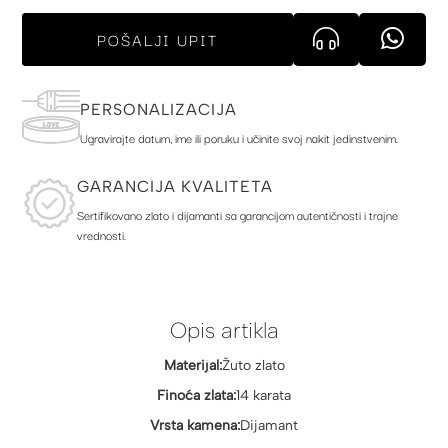
POŠALJI UPIT
PERSONALIZACIJA
Ugravirajte datum, ime ili poruku i učinite svoj nakit jedinstvenim.
GARANCIJA KVALITETA
Sertifikovano zlato i dijamanti sa garancijom autentičnosti i trajne
vrednosti.
Opis artikla
Materijal:
Žuto zlato
Finoća zlata:
14 karata
Vrsta kamena:
Dijamant