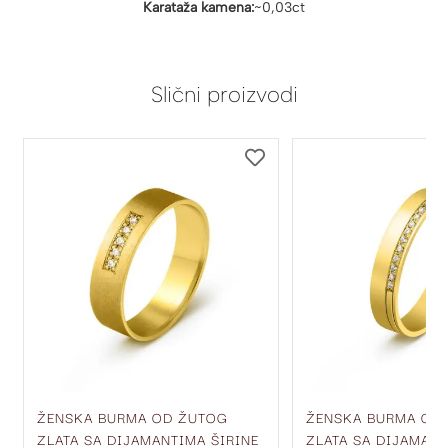
Karataža kamena:
~0,03ct
Slični proizvodi
DODAJ
DODAJ
NA
NA
LISTU
LISTU
ŽELJA
ŽELJA
ŽENSKA BURMA OD ŽUTOG
ŽENSKA BURMA OD
ZLATA SA DIJAMANTIMA ŠIRINE
ZLATA SA DIJAMANT