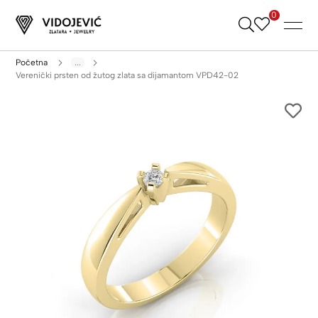
0
Skip
to
Content
Početna
...
Verenički prsten od žutog zlata sa dijamantom VPD42-02
Skip
to
the
end
of
the
images
gallery